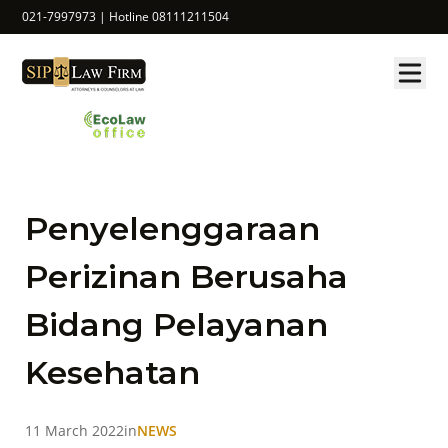
021-7997973 | Hotline 08111211504
Penyelenggaraan
Perizinan Berusaha
Bidang Pelayanan
Kesehatan
11 March 2022
in
NEWS