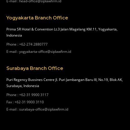
E-mail
:
head-office@siplawfirm.id
Yogyakarta Branch Office
Prima SR Hotel & Convention Lt.3 Jalan Magelang KM.11, Yogyakarta,
Indonesia
Phone
:
+62-274 2880777
E-mail
:
yogyakarta-office@siplawfirm.id
Surabaya Branch Office
Puri Regency Bussines Centre Jl. Puri Jambangan Baru III, No.19, Blok AK,
Surabaya, Indonesia
Phone
:
+62-31 9900 3117
Fax
:
+62-31 9900 3110
E-mail
:
surabaya-office@siplawfirm.id