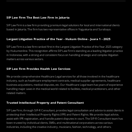
SIP Law Firm The Best Law Firm in Jakarta
SIP Law Firm is a law firm providing premium legal solutions for local and international clients
based in Jakarta. The firm has two representative offices in Yogyakarta and Surabaya.
Largest Litigation Practice of the Year - Hukum Online - Juara 1 - 2025
SIP Law Firm is a law firm ranked first in the Largest Litigation Practice of the Year 2025 category
by Hukumonline. This recognition affirms SIP Law Firm's standing as a leading litigation practice
in Indonesia, with a strong and consistent focus on handling strategic and complex litigation
matters across various sectors.
SIP Law Firm Provides Health Law Services
We provide comprehensive Healthcare Legal services for all those involved in the healthcare
industry, such as healthcare employment contracts, medical supplier agreements, healthcare
business acquisitions, medical disputes, etc. Our Healthcare Legal team has years of experience
handling major cases in the medical world related to facilities, medical practitioners, and other
related matters.
Trusted Intellectual Property and Patent Consultant
SIP Law Firm, through SIP-R Consultant, provides legal consultation and advice to assist clients in
protecting their Intellectual Property Rights (IPR) and Patent Rights. We provide legal advice,
assist with IPR registration, and handle patent disputes in court. The SIP-R Consultant team has
been trusted by individual clients, SMEs, and multinational corporations across various
industries, including the creative industry, musicians, fashion, technology, and others.