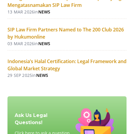
Mengatasnamakan SIP Law Firm
13 MAR 2026
in
NEWS
SIP Law Firm Partners Named to The 200 Club 2026
by Hukumonline
03 MAR 2026
in
NEWS
Indonesia’s Halal Certification: Legal Framework and
Global Market Strategy
29 SEP 2025
in
NEWS
Ask Us Legal
Questions!
Click here to ask a question