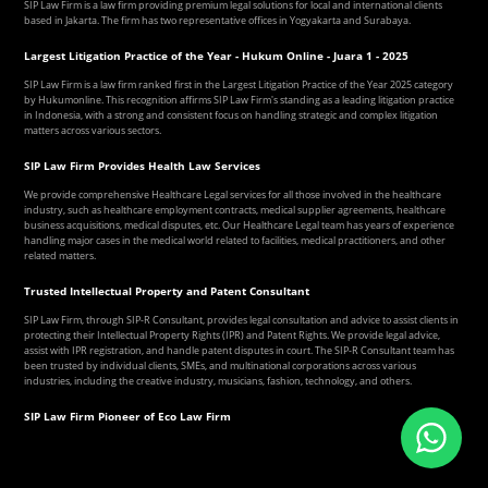
SIP Law Firm is a law firm providing premium legal solutions for local and international clients
based in Jakarta. The firm has two representative offices in Yogyakarta and Surabaya.
Largest Litigation Practice of the Year - Hukum Online - Juara 1 - 2025
SIP Law Firm is a law firm ranked first in the Largest Litigation Practice of the Year 2025 category
by Hukumonline. This recognition affirms SIP Law Firm's standing as a leading litigation practice
in Indonesia, with a strong and consistent focus on handling strategic and complex litigation
matters across various sectors.
SIP Law Firm Provides Health Law Services
We provide comprehensive Healthcare Legal services for all those involved in the healthcare
industry, such as healthcare employment contracts, medical supplier agreements, healthcare
business acquisitions, medical disputes, etc. Our Healthcare Legal team has years of experience
handling major cases in the medical world related to facilities, medical practitioners, and other
related matters.
Trusted Intellectual Property and Patent Consultant
SIP Law Firm, through SIP-R Consultant, provides legal consultation and advice to assist clients in
protecting their Intellectual Property Rights (IPR) and Patent Rights. We provide legal advice,
assist with IPR registration, and handle patent disputes in court. The SIP-R Consultant team has
been trusted by individual clients, SMEs, and multinational corporations across various
industries, including the creative industry, musicians, fashion, technology, and others.
SIP Law Firm Pioneer of Eco Law Firm