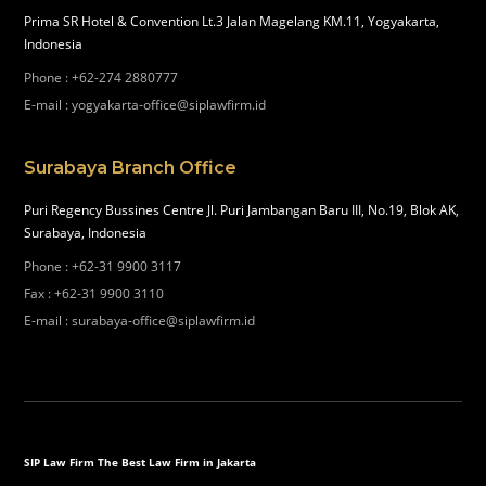
Prima SR Hotel & Convention Lt.3 Jalan Magelang KM.11, Yogyakarta,
Indonesia
Phone
:
+62-274 2880777
E-mail
:
yogyakarta-office@siplawfirm.id
Surabaya Branch Office
Puri Regency Bussines Centre Jl. Puri Jambangan Baru III, No.19, Blok AK,
Surabaya, Indonesia
Phone
:
+62-31 9900 3117
Fax
:
+62-31 9900 3110
E-mail
:
surabaya-office@siplawfirm.id
SIP Law Firm The Best Law Firm in Jakarta