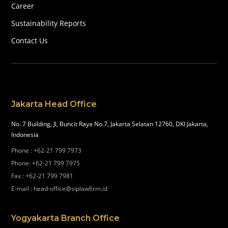
Career
Sustainability Reports
Contact Us
Jakarta Head Office
No. 7 Building, Jl, Buncit Raya No.7, Jakarta Selatan 12760, DKI Jakarta,
Indonesia
Phone
:
+62-21 799 7973
Phone
:
+62-21 799 7975
Fax
:
+62-21 799 7981
E-mail
:
head-office@siplawfirm.id
Yogyakarta Branch Office