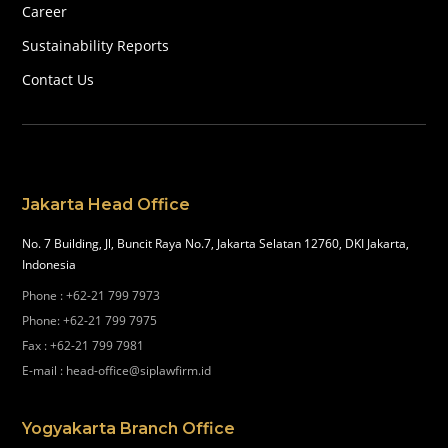
Career
Sustainability Reports
Contact Us
Jakarta Head Office
No. 7 Building, Jl, Buncit Raya No.7, Jakarta Selatan 12760, DKI Jakarta,
Indonesia
Phone
:
+62-21 799 7973
Phone
:
+62-21 799 7975
Fax
:
+62-21 799 7981
E-mail
:
head-office@siplawfirm.id
Yogyakarta Branch Office