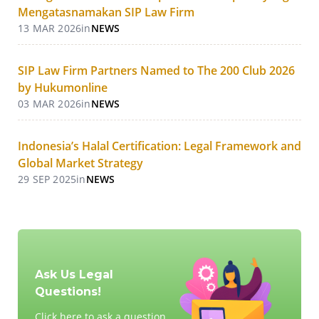
Mengatasnamakan SIP Law Firm
13 MAR 2026
in
NEWS
SIP Law Firm Partners Named to The 200 Club 2026
by Hukumonline
03 MAR 2026
in
NEWS
Indonesia’s Halal Certification: Legal Framework and
Global Market Strategy
29 SEP 2025
in
NEWS
Ask Us Legal
Questions!
Click here to ask a question