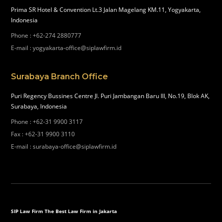
Prima SR Hotel & Convention Lt.3 Jalan Magelang KM.11, Yogyakarta,
Indonesia
Phone
:
+62-274 2880777
E-mail
:
yogyakarta-office@siplawfirm.id
Surabaya Branch Office
Puri Regency Bussines Centre Jl. Puri Jambangan Baru III, No.19, Blok AK,
Surabaya, Indonesia
Phone
:
+62-31 9900 3117
Fax
:
+62-31 9900 3110
E-mail
:
surabaya-office@siplawfirm.id
SIP Law Firm The Best Law Firm in Jakarta