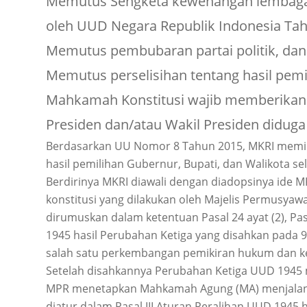
Memutus Sengketa kewenangan lembaga
oleh UUD Negara Republik Indonesia Tah
Memutus pembubaran partai politik, dan
Memutus perselisihan tentang hasil pem
Mahkamah Konstitusi wajib memberikan
Presiden dan/atau Wakil Presiden didu
Berdasarkan UU Nomor 8 Tahun 2015, MKRI memil
hasil pemilihan Gubernur, Bupati, dan Walikota s
Berdirinya MKRI diawali dengan diadopsinya ide 
konstitusi yang dilakukan oleh Majelis Permusya
dirumuskan dalam ketentuan Pasal 24 ayat (2), P
1945 hasil Perubahan Ketiga yang disahkan pad
salah satu perkembangan pemikiran hukum dan k
Setelah disahkannya Perubahan Ketiga UUD 194
MPR menetapkan Mahkamah Agung (MA) menjalan
diatur dalam Pasal III Aturan Peralihan UUD 194