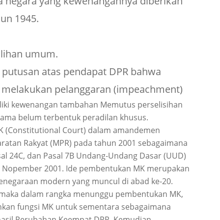
 negara yang kewenangannya diberikan
un 1945.
ilihan umum.
 putusan atas pendapat DPR bahwa
ga melakukan pelanggaran (impeachment)
iki kewenangan tambahan Memutus perselisihan
elama belum terbentuk peradilan khusus.
MK (Constitutional Court) dalam amandemen
waratan Rakyat (MPR) pada tahun 2001 sebagaimana
asal 24C, dan Pasal 7B Undang-Undang Dasar (UUD)
a 9 Nopember 2001. Ide pembentukan MK merupakan
enegaraan modern yang muncul di abad ke-20.
5 maka dalam rangka menunggu pembentukan MK,
kan fungsi MK untuk sementara sebagaimana
5 hasil Perubahan Keempat.DPR. Kemudian