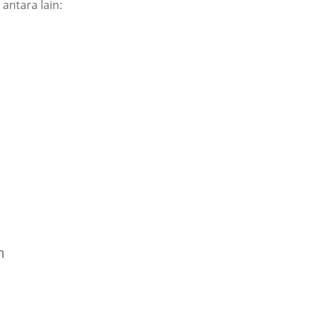
antara lain:
m
.