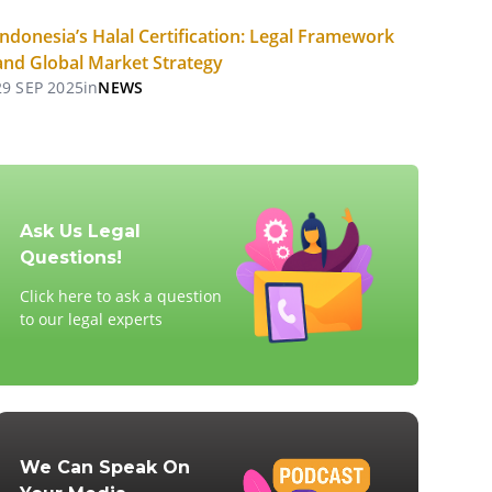
Indonesia’s Halal Certification: Legal Framework
and Global Market Strategy
29 SEP 2025
in
NEWS
Ask Us Legal
Questions!
Click here to ask a question
to our legal experts
We Can Speak On