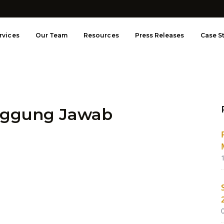
rvices
Our Team
Resources
Press Releases
Case S
anggung Jawab