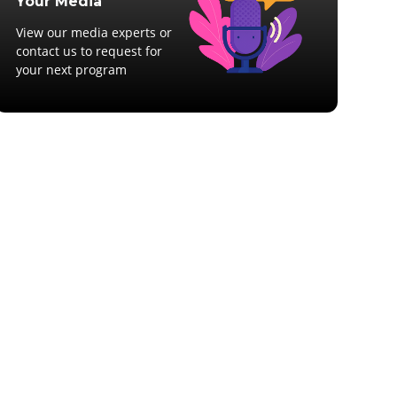
Your Media
View our media experts or
contact us to request for
your next program