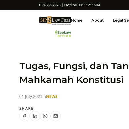
021-7997973 | Hotline 08111211504
Home
About
Legal Se
Tugas, Fungsi, dan T
Mahkamah Konstitusi
01 July 2021
in
NEWS
SHARE