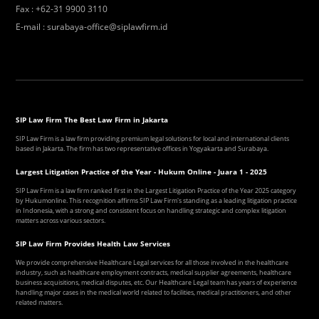
Fax
:
+62-31 9900 3110
E-mail
:
surabaya-office@siplawfirm.id
SIP Law Firm The Best Law Firm in Jakarta
SIP Law Firm is a law firm providing premium legal solutions for local and international clients
based in Jakarta. The firm has two representative offices in Yogyakarta and Surabaya.
Largest Litigation Practice of the Year - Hukum Online - Juara 1 - 2025
SIP Law Firm is a law firm ranked first in the Largest Litigation Practice of the Year 2025 category
by Hukumonline. This recognition affirms SIP Law Firm's standing as a leading litigation practice
in Indonesia, with a strong and consistent focus on handling strategic and complex litigation
matters across various sectors.
SIP Law Firm Provides Health Law Services
We provide comprehensive Healthcare Legal services for all those involved in the healthcare
industry, such as healthcare employment contracts, medical supplier agreements, healthcare
business acquisitions, medical disputes, etc. Our Healthcare Legal team has years of experience
handling major cases in the medical world related to facilities, medical practitioners, and other
related matters.