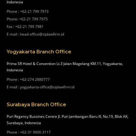
Indonesia
Phone
:
+62-21 799 7973
Phone
:
+62-21 799 7975
Fax
:
+62-21 799 7981
E-mail
:
head-office@siplawfirm.id
Yogyakarta Branch Office
Prima SR Hotel & Convention Lt.3 Jalan Magelang KM.11, Yogyakarta,
Indonesia
Phone
:
+62-274 2880777
E-mail
:
yogyakarta-office@siplawfirm.id
Surabaya Branch Office
Puri Regency Bussines Centre Jl. Puri Jambangan Baru III, No.19, Blok AK,
Surabaya, Indonesia
Phone
:
+62-31 9900 3117