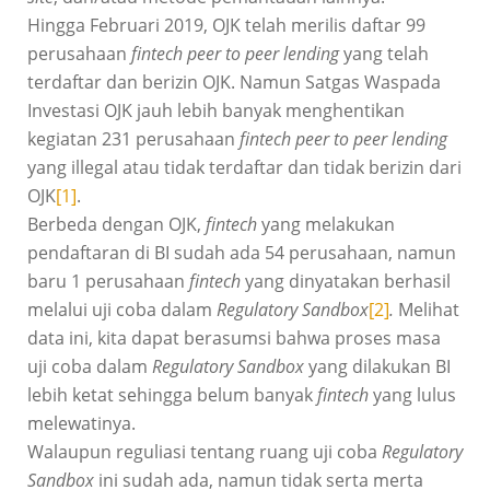
Hingga Februari 2019, OJK telah merilis daftar 99
perusahaan
fintech peer to peer lending
yang telah
terdaftar dan berizin OJK. Namun Satgas Waspada
Investasi OJK jauh lebih banyak menghentikan
kegiatan 231 perusahaan
fintech peer to peer lending
yang illegal atau tidak terdaftar dan tidak berizin dari
OJK
[1]
.
Berbeda dengan OJK,
fintech
yang melakukan
pendaftaran di BI sudah ada 54 perusahaan, namun
baru 1 perusahaan
fintech
yang dinyatakan berhasil
melalui uji coba dalam
Regulatory Sandbox
[2]
.
Melihat
data ini, kita dapat berasumsi bahwa proses masa
uji coba dalam
Regulatory Sandbox
yang dilakukan BI
lebih ketat sehingga belum banyak
fintech
yang lulus
melewatinya.
Walaupun reguliasi tentang ruang uji coba
Regulatory
Sandbox
ini sudah ada, namun tidak serta merta