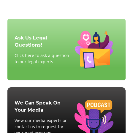
Ask Us Legal
Questions!
Click here to ask a question
to our legal experts
We Can Speak On
Your Media
View our media experts or
contact us to request for
your next program