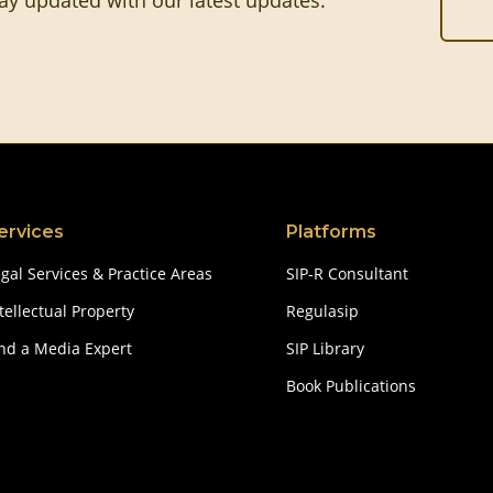
tay updated with our latest updates.
ervices
Platforms
gal Services & Practice Areas
SIP-R Consultant
tellectual Property
Regulasip
ind a Media Expert
SIP Library
Book Publications