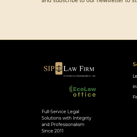
and subscribe to our newsletter to s
S
Le
In
F
Full-Service Legal
Solutions with Integrity
and Professionalism
Since 2011