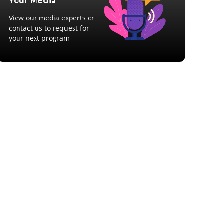
Your Media
View our media experts or
contact us to request for
your next program