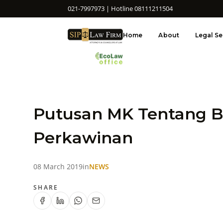
021-7997973 | Hotline 08111211504
Home
About
Legal Se
Putusan MK Tentang B
Perkawinan
08 March 2019
in
NEWS
SHARE