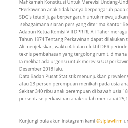
Mahkamah Konstitusi Untuk Merevisi Undang-Undan
“Perkawinan anak tidak hanya berpengaruh pada 
SDG’s tetapi juga berpengaruh untuk mewujudkan 
sebagaimana siaran pers yang diterima Kantor Beri
Adapun Ketua Komisi VIII DPR RI, Ali Taher mer
Tahun 1974 Tentang Perkawinan dapat dilakukan t
Ali menjelaskan, waktu 4 bulan efektif DPR peri
teknis pembahasan yang tergolong rumit, diman
Ia melihat ada urgensi untuk merevisi UU perkaw
Desember 2018 lalu.
Data Badan Pusat Statistik menunjukkan prevalen
atau 23 persen perempuan menikah pada usia ana
Sekitar 340 ribu anak perempuan di bawah usia 18
persentase perkawinan anak sudah mencapai 25,1
Kunjungi pula akun instagram kami
@siplawfirm
un