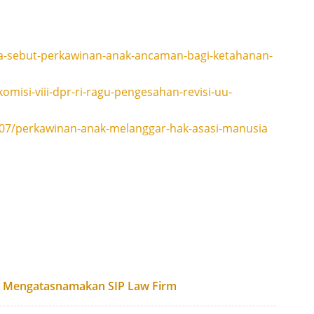
a-sebut-perkawinan-anak-ancaman-bagi-ketahanan-
misi-viii-dpr-ri-ragu-pengesahan-revisi-uu-
3/07/perkawinan-anak-melanggar-hak-asasi-manusia
g Mengatasnamakan SIP Law Firm