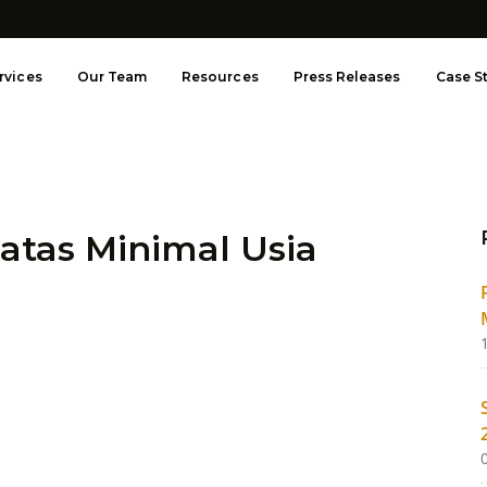
rvices
Our Team
Resources
Press Releases
Case S
atas Minimal Usia