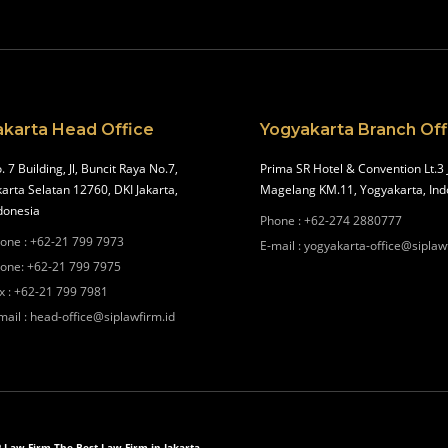
akarta Head Office
Yogyakarta Branch Off
. 7 Building, Jl, Buncit Raya No.7,
Prima SR Hotel & Convention Lt.3 
karta Selatan 12760, DKI Jakarta,
Magelang KM.11, Yogyakarta, Ind
donesia
Phone
:
+62-274 2880777
one
:
+62-21 799 7973
E-mail
:
yogyakarta-office@siplaw
one
:
+62-21 799 7975
x
:
+62-21 799 7981
mail
:
head-office@siplawfirm.id
P Law Firm The Best Law Firm in Jakarta