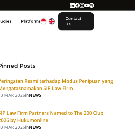
Contact
tudies
Platforms
Us
Pinned Posts
Peringatan Resmi terhadap Modus Penipuan yang
Mengatasnamakan SIP Law Firm
13 MAR 2026
in
NEWS
SIP Law Firm Partners Named to The 200 Club
2026 by Hukumonline
03 MAR 2026
in
NEWS