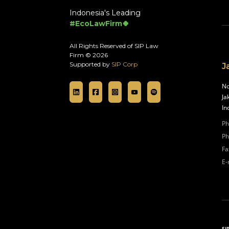
Indonesia's Leading
#EcoLawFirm🍀
All Rights Reserved of SIP Law
Firm © 2026
Supported by
SIP Corp
J
No
Ja
In
Ph
Ph
Fa
E-
SI