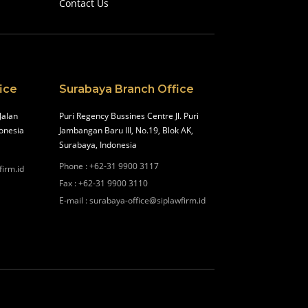
Contact Us
ice
Surabaya Branch Office
Jalan
Puri Regency Bussines Centre Jl. Puri
onesia
Jambangan Baru III, No.19, Blok AK,
Surabaya, Indonesia
Phone
:
+62-31 9900 3117
firm.id
Fax
:
+62-31 9900 3110
E-mail
:
surabaya-office@siplawfirm.id