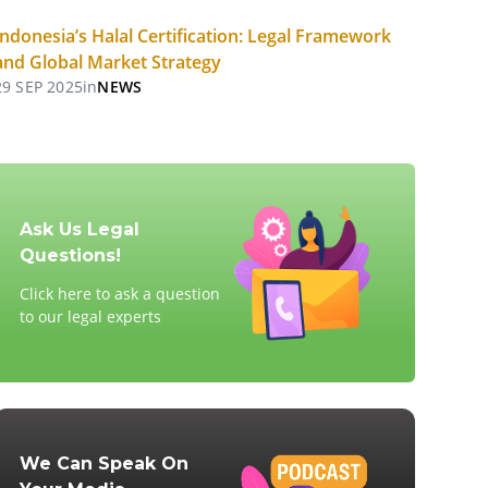
Indonesia’s Halal Certification: Legal Framework
and Global Market Strategy
29 SEP 2025
in
NEWS
Ask Us Legal
Questions!
Click here to ask a question
to our legal experts
We Can Speak On