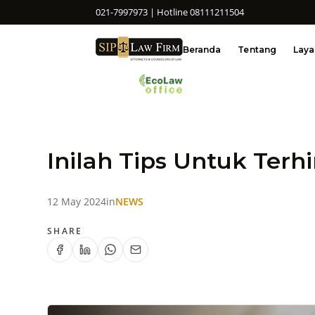
021-7997973 | Hotline 08111211504
Beranda
Tentang
Lay
Inilah Tips Untuk Terh
12 May 2024
in
NEWS
SHARE