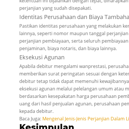
ketentuan ini dijalankan dengan tepat, diharapkan
perjanjian yang sudah disepakati.
Identitas Perusahaan dan Biaya Tambah
Pastikan identitas perusahaan yang melakukan k
lainnya, seperti nomor maupun tanggal perjanjia
perjanjian pembiayaan, serta seluruh pembiayaan 
penjaminan, biaya notaris, dan biaya lainnya.
Eksekusi Agunan
Apabila debitur mengalami wanprestasi, perusah
memberikan surat peringatan sesuai dengan keten
debitur tetap tidak dapat memenuhi kewajibanny
eksekusi agunan melalui pelelangan umum atau 
berdasarkan kesepakatan harga perusahaan pembi
uang dari hasil penjualan agunan, perusahaan pe
kepada debitur.
Baca Juga:
Mengenal Jenis-Jenis Perjanjian Dalam
Kesimpulan