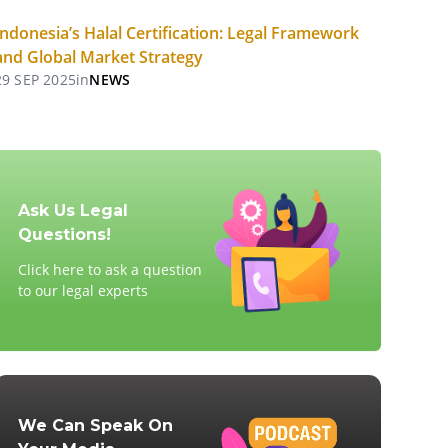
Indonesia’s Halal Certification: Legal Framework
and Global Market Strategy
29 SEP 2025
in
NEWS
Ask Us Legal
Questions!
Click here to ask a question
to our legal experts
We Can Speak On