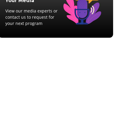
Your Media
View our media experts or
contact us to request for
your next program