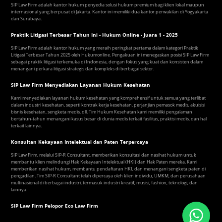
SIP Law Firm adalah kantor hukum penyedia solusi hukum premium bagi klien lokal maupun
internasional yang berpusat di Jakarta. Kantor ini memiliki dua kantor perwakilan di Yogyakarta
dan Surabaya.
Praktik Litigasi Terbesar Tahun Ini - Hukum Online - Juara 1 - 2025
SIP Law Firm adalah kantor hukum yang meraih peringkat pertama dalam kategori Praktik
Litigasi Terbesar Tahun 2025 oleh Hukumonline. Pengakuan ini menegaskan posisi SIP Law Firm
sebagai praktik litigasi terkemuka di Indonesia, dengan fokus yang kuat dan konsisten dalam
menangani perkara litigasi strategis dan kompleks di berbagai sektor.
SIP Law Firm Menyediakan Layanan Hukum Kesehatan
Kami menyediakan layanan hukum kesehatan yang komprehensif untuk semua yang terlibat
dalam industri kesehatan, seperti kontrak kerja kesehatan, perjanjian pemasok medis, akuisisi
bisnis kesehatan, sengketa medis, dll. Tim Hukum Kesehatan kami memiliki pengalaman
bertahun-tahun menangani kasus besar di dunia medis terkait fasilitas, praktisi medis, dan hal
terkait lainnya.
Konsultan Kekayaan Intelektual dan Paten Terpercaya
SIP Law Firm, melalui SIP-R Consultant, memberikan konsultasi dan nasihat hukum untuk
membantu klien melindungi Hak Kekayaan Intelektual (HKI) dan Hak Paten mereka. Kami
memberikan nasihat hukum, membantu pendaftaran HKI, dan menangani sengketa paten di
pengadilan. Tim SIP-R Consultant telah dipercaya oleh klien individu, UMKM, dan perusahaan
multinasional di berbagai industri, termasuk industri kreatif, musisi, fashion, teknologi, dan
lainnya.
SIP Law Firm Pelopor Eco Law Firm