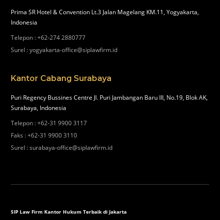
Prima SR Hotel & Convention Lt.3 Jalan Magelang KM.11, Yogyakarta,
Indonesia
Telepon
:
+62-274 2880777
Surel
:
yogyakarta-office@siplawfirm.id
Kantor Cabang Surabaya
Puri Regency Bussines Centre Jl. Puri Jambangan Baru III, No.19, Blok AK,
Surabaya, Indonesia
Telepon
:
+62-31 9900 3117
Faks
:
+62-31 9900 3110
Surel
:
surabaya-office@siplawfirm.id
SIP Law Firm Kantor Hukum Terbaik di Jakarta