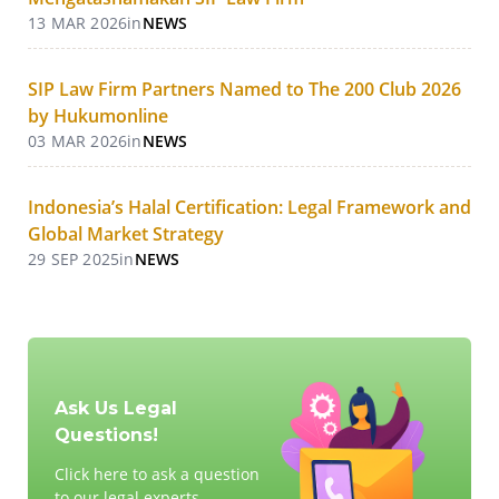
13 MAR 2026
in
NEWS
SIP Law Firm Partners Named to The 200 Club 2026
by Hukumonline
03 MAR 2026
in
NEWS
Indonesia’s Halal Certification: Legal Framework and
Global Market Strategy
29 SEP 2025
in
NEWS
Ask Us Legal
Questions!
Click here to ask a question
to our legal experts