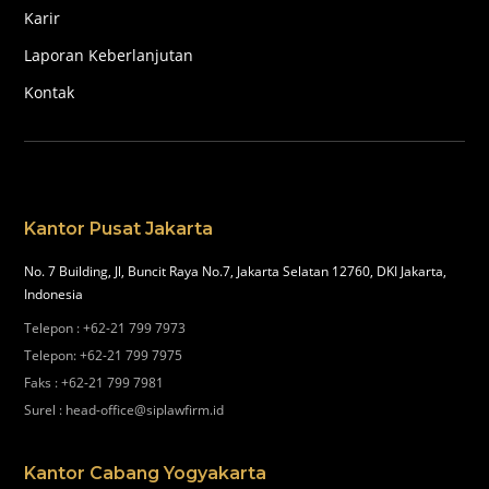
Karir
Laporan Keberlanjutan
Kontak
Kantor Pusat Jakarta
No. 7 Building, Jl, Buncit Raya No.7, Jakarta Selatan 12760, DKI Jakarta,
Indonesia
Telepon
:
+62-21 799 7973
Telepon
:
+62-21 799 7975
Faks
:
+62-21 799 7981
Surel
:
head-office@siplawfirm.id
Kantor Cabang Yogyakarta