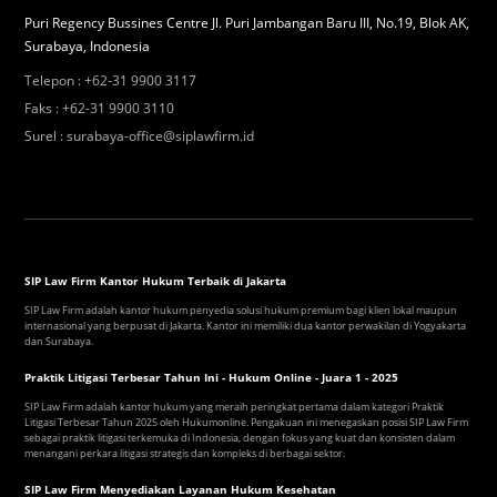
Puri Regency Bussines Centre Jl. Puri Jambangan Baru III, No.19, Blok AK,
Surabaya, Indonesia
Telepon
:
+62-31 9900 3117
Faks
:
+62-31 9900 3110
Surel
:
surabaya-office@siplawfirm.id
SIP Law Firm Kantor Hukum Terbaik di Jakarta
SIP Law Firm adalah kantor hukum penyedia solusi hukum premium bagi klien lokal maupun
internasional yang berpusat di Jakarta. Kantor ini memiliki dua kantor perwakilan di Yogyakarta
dan Surabaya.
Praktik Litigasi Terbesar Tahun Ini - Hukum Online - Juara 1 - 2025
SIP Law Firm adalah kantor hukum yang meraih peringkat pertama dalam kategori Praktik
Litigasi Terbesar Tahun 2025 oleh Hukumonline. Pengakuan ini menegaskan posisi SIP Law Firm
sebagai praktik litigasi terkemuka di Indonesia, dengan fokus yang kuat dan konsisten dalam
menangani perkara litigasi strategis dan kompleks di berbagai sektor.
SIP Law Firm Menyediakan Layanan Hukum Kesehatan