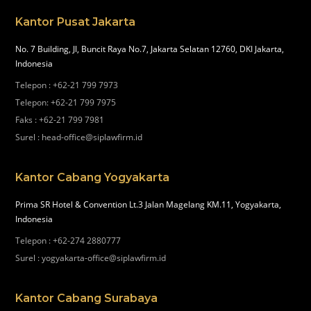
Kantor Pusat Jakarta
No. 7 Building, Jl, Buncit Raya No.7, Jakarta Selatan 12760, DKI Jakarta,
Indonesia
Telepon
:
+62-21 799 7973
Telepon
:
+62-21 799 7975
Faks
:
+62-21 799 7981
Surel
:
head-office@siplawfirm.id
Kantor Cabang Yogyakarta
Prima SR Hotel & Convention Lt.3 Jalan Magelang KM.11, Yogyakarta,
Indonesia
Telepon
:
+62-274 2880777
Surel
:
yogyakarta-office@siplawfirm.id
Kantor Cabang Surabaya