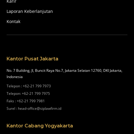
Karir
Laporan Keberlanjutan
Kontak
Kantor Pusat Jakarta
No. 7 Building, Jl, Buncit Raya No.7, Jakarta Selatan 12760, DKI Jakarta,
Indonesia
Telepon
:
+62-21 799 7973
Telepon
:
+62-21 799 7975
Faks
:
+62-21 799 7981
Surel
:
head-office@siplawfirm.id
Kantor Cabang Yogyakarta