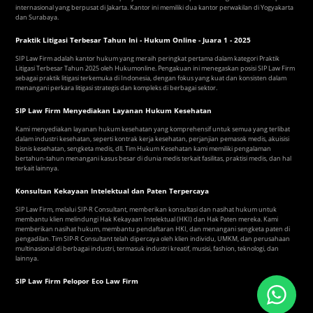
internasional yang berpusat di Jakarta. Kantor ini memiliki dua kantor perwakilan di Yogyakarta
dan Surabaya.
Praktik Litigasi Terbesar Tahun Ini - Hukum Online - Juara 1 - 2025
SIP Law Firm adalah kantor hukum yang meraih peringkat pertama dalam kategori Praktik
Litigasi Terbesar Tahun 2025 oleh Hukumonline. Pengakuan ini menegaskan posisi SIP Law Firm
sebagai praktik litigasi terkemuka di Indonesia, dengan fokus yang kuat dan konsisten dalam
menangani perkara litigasi strategis dan kompleks di berbagai sektor.
SIP Law Firm Menyediakan Layanan Hukum Kesehatan
Kami menyediakan layanan hukum kesehatan yang komprehensif untuk semua yang terlibat
dalam industri kesehatan, seperti kontrak kerja kesehatan, perjanjian pemasok medis, akuisisi
bisnis kesehatan, sengketa medis, dll. Tim Hukum Kesehatan kami memiliki pengalaman
bertahun-tahun menangani kasus besar di dunia medis terkait fasilitas, praktisi medis, dan hal
terkait lainnya.
Konsultan Kekayaan Intelektual dan Paten Terpercaya
SIP Law Firm, melalui SIP-R Consultant, memberikan konsultasi dan nasihat hukum untuk
membantu klien melindungi Hak Kekayaan Intelektual (HKI) dan Hak Paten mereka. Kami
memberikan nasihat hukum, membantu pendaftaran HKI, dan menangani sengketa paten di
pengadilan. Tim SIP-R Consultant telah dipercaya oleh klien individu, UMKM, dan perusahaan
multinasional di berbagai industri, termasuk industri kreatif, musisi, fashion, teknologi, dan
lainnya.
SIP Law Firm Pelopor Eco Law Firm