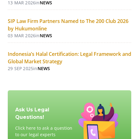
13 MAR 2026
in
NEWS
SIP Law Firm Partners Named to The 200 Club 2026
by Hukumonline
03 MAR 2026
in
NEWS
Indonesia’s Halal Certification: Legal Framework and
Global Market Strategy
29 SEP 2025
in
NEWS
Ask Us Legal
Questions!
Click here to ask a question
to our legal experts