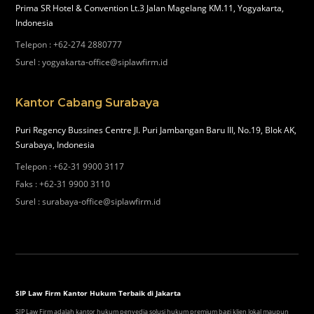
Prima SR Hotel & Convention Lt.3 Jalan Magelang KM.11, Yogyakarta,
Indonesia
Telepon
:
+62-274 2880777
Surel
:
yogyakarta-office@siplawfirm.id
Kantor Cabang Surabaya
Puri Regency Bussines Centre Jl. Puri Jambangan Baru III, No.19, Blok AK,
Surabaya, Indonesia
Telepon
:
+62-31 9900 3117
Faks
:
+62-31 9900 3110
Surel
:
surabaya-office@siplawfirm.id
SIP Law Firm Kantor Hukum Terbaik di Jakarta
SIP Law Firm adalah kantor hukum penyedia solusi hukum premium bagi klien lokal maupun