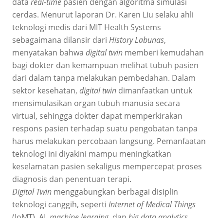
data
real-time
pasien dengan algoritma simulasi
cerdas. Menurut laporan Dr. Karen Liu selaku ahli
teknologi medis dari MIT Health Systems
sebagaimana dilansir dari
History Labunas
,
menyatakan bahwa
digital twin
memberi kemudahan
bagi dokter dan kemampuan melihat tubuh pasien
dari dalam tanpa melakukan pembedahan.
Dalam
sektor kesehatan,
digital twin
dimanfaatkan untuk
mensimulasikan organ tubuh manusia secara
virtual, sehingga dokter dapat memperkirakan
respons pasien terhadap suatu pengobatan tanpa
harus melakukan percobaan langsung. Pemanfaatan
teknologi ini diyakini mampu meningkatkan
keselamatan pasien sekaligus mempercepat proses
diagnosis dan penentuan terapi.
Digital Twin
menggabungkan berbagai disiplin
teknologi canggih, seperti
Internet of Medical Things
(IoMT), AI,
machine learning
, dan
big data analytics
.