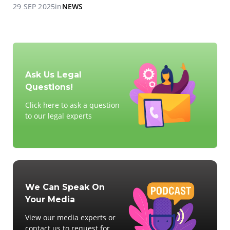
29 SEP 2025
in
NEWS
Ask Us Legal
Questions!
Click here to ask a question
to our legal experts
We Can Speak On
Your Media
View our media experts or
contact us to request for