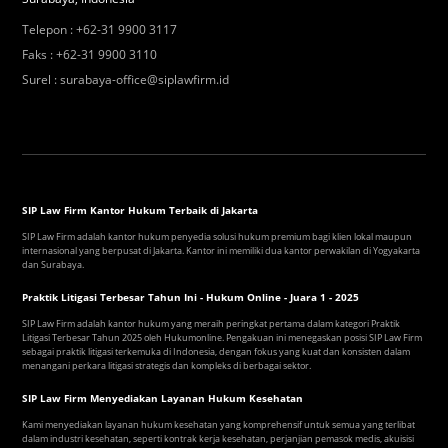
Telepon
:
+62-31 9900 3117
Faks
:
+62-31 9900 3110
Surel
:
surabaya-office@siplawfirm.id
SIP Law Firm Kantor Hukum Terbaik di Jakarta
SIP Law Firm adalah kantor hukum penyedia solusi hukum premium bagi klien lokal maupun
internasional yang berpusat di Jakarta. Kantor ini memiliki dua kantor perwakilan di Yogyakarta
dan Surabaya.
Praktik Litigasi Terbesar Tahun Ini - Hukum Online - Juara 1 - 2025
SIP Law Firm adalah kantor hukum yang meraih peringkat pertama dalam kategori Praktik
Litigasi Terbesar Tahun 2025 oleh Hukumonline. Pengakuan ini menegaskan posisi SIP Law Firm
sebagai praktik litigasi terkemuka di Indonesia, dengan fokus yang kuat dan konsisten dalam
menangani perkara litigasi strategis dan kompleks di berbagai sektor.
SIP Law Firm Menyediakan Layanan Hukum Kesehatan
Kami menyediakan layanan hukum kesehatan yang komprehensif untuk semua yang terlibat
dalam industri kesehatan, seperti kontrak kerja kesehatan, perjanjian pemasok medis, akuisisi