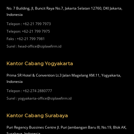
No. 7 Building, Jl, Buncit Raya No.7, Jakarta Selatan 12760, DKI Jakarta,
Indonesia
Telepon
:
+62-21 799 7973
Telepon
:
+62-21 799 7975
Faks
:
+62-21 799 7981
Surel
:
head-office@siplawfirm.id
Kantor Cabang Yogyakarta
Prima SR Hotel & Convention Lt.3 Jalan Magelang KM.11, Yogyakarta,
Indonesia
Telepon
:
+62-274 2880777
Surel
:
yogyakarta-office@siplawfirm.id
Kantor Cabang Surabaya
Puri Regency Bussines Centre Jl. Puri Jambangan Baru III, No.19, Blok AK,
Surabaya, Indonesia