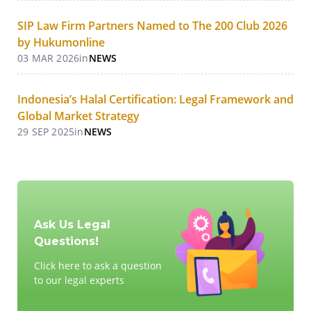
SIP Law Firm Partners Named to The 200 Club 2026
by Hukumonline
03 MAR 2026
in
NEWS
Indonesia’s Halal Certification: Legal Framework and
Global Market Strategy
29 SEP 2025
in
NEWS
Ask Us Legal
Questions!
Click here to ask a question
to our legal experts