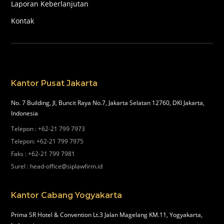
Laporan Keberlanjutan
Kontak
Kantor Pusat Jakarta
No. 7 Building, Jl, Buncit Raya No.7, Jakarta Selatan 12760, DKI Jakarta,
Indonesia
Telepon
:
+62-21 799 7973
Telepon
:
+62-21 799 7975
Faks
:
+62-21 799 7981
Surel
:
head-office@siplawfirm.id
Kantor Cabang Yogyakarta
Prima SR Hotel & Convention Lt.3 Jalan Magelang KM.11, Yogyakarta,