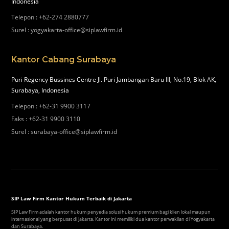
Indonesia
Telepon
:
+62-274 2880777
Surel
:
yogyakarta-office@siplawfirm.id
Kantor Cabang Surabaya
Puri Regency Bussines Centre Jl. Puri Jambangan Baru III, No.19, Blok AK,
Surabaya, Indonesia
Telepon
:
+62-31 9900 3117
Faks
:
+62-31 9900 3110
Surel
:
surabaya-office@siplawfirm.id
SIP Law Firm Kantor Hukum Terbaik di Jakarta
SIP Law Firm adalah kantor hukum penyedia solusi hukum premium bagi klien lokal maupun
internasional yang berpusat di Jakarta. Kantor ini memiliki dua kantor perwakilan di Yogyakarta
dan Surabaya.