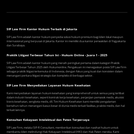
SIP Law Firm Kantor Hukum Terbaik di Jakarta
SIP Law Firm adalah kantor hukum penyedia solusi hukum premium bagi klien lokal maupun
internasional yang berpusat di Jakarta. Kantor ini memiliki dua kantor perwakilan di Yogyakarta
dan Surabaya.
Praktik Litigasi Terbesar Tahun Ini - Hukum Online - Juara 1 - 2025
SIP Law Firm adalah kantor hukum yang meraih peringkat pertama dalam kategori Praktik
Litigasi Terbesar Tahun 2025 oleh Hukumonline. Pengakuan ini menegaskan posisi SIP Law Firm
sebagai praktik litigasi terkemuka di Indonesia, dengan fokus yang kuat dan konsisten dalam
menangani perkara litigasi strategis dan kompleks di berbagai sektor.
SIP Law Firm Menyediakan Layanan Hukum Kesehatan
Kami menyediakan layanan hukum kesehatan yang komprehensif untuk semua yang terlibat
dalam industri kesehatan, seperti kontrak kerja kesehatan, perjanjian pemasok medis, akuisisi
bisnis kesehatan, sengketa medis, dll. Tim Hukum Kesehatan kami memiliki pengalaman
bertahun-tahun menangani kasus besar di dunia medis terkait fasilitas, praktisi medis, dan hal
terkait lainnya.
Konsultan Kekayaan Intelektual dan Paten Terpercaya
SIP Law Firm, melalui SIP-R Consultant, memberikan konsultasi dan nasihat hukum untuk
membantu klien melindungi Hak Kekayaan Intelektual (HKI) dan Hak Paten mereka. Kami