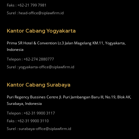
Faks
:
+62-21 799 7981
Surel
:
head-office@siplawfirm.id
Kantor Cabang Yogyakarta
Prima SR Hotel & Convention Lt.3 Jalan Magelang KM.11, Yogyakarta,
Indonesia
Telepon
:
+62-274 2880777
Surel
:
yogyakarta-office@siplawfirm.id
Kantor Cabang Surabaya
Puri Regency Bussines Centre Jl. Puri Jambangan Baru III, No.19, Blok AK,
Surabaya, Indonesia
Telepon
:
+62-31 9900 3117
Faks
:
+62-31 9900 3110
Surel
:
surabaya-office@siplawfirm.id