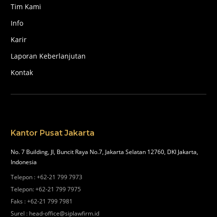
Tim Kami
Info
Karir
Laporan Keberlanjutan
Kontak
Kantor Pusat Jakarta
No. 7 Building, Jl, Buncit Raya No.7, Jakarta Selatan 12760, DKI Jakarta,
Indonesia
Telepon
:
+62-21 799 7973
Telepon
:
+62-21 799 7975
Faks
:
+62-21 799 7981
Surel
:
head-office@siplawfirm.id