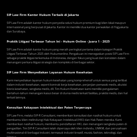
SIP Law Firm Kantor Hukum Terbaik di Jakarta
SIP Law Firm adalah kantor hukum penyedia solusi hukum premium bagi klien lokal maupun
internasional yang berpusat di Jakarta. Kantor ini memiliki dua kantor perwakilan di Yogyakarta
dan Surabaya.
Praktik Litigasi Terbesar Tahun Ini - Hukum Online - Juara 1 - 2025
SIP Law Firm adalah kantor hukum yang meraih peringkat pertama dalam kategori Praktik
Litigasi Terbesar Tahun 2025 oleh Hukumonline. Pengakuan ini menegaskan posisi SIP Law Firm
sebagai praktik litigasi terkemuka di Indonesia, dengan fokus yang kuat dan konsisten dalam
menangani perkara litigasi strategis dan kompleks di berbagai sektor.
SIP Law Firm Menyediakan Layanan Hukum Kesehatan
Kami menyediakan layanan hukum kesehatan yang komprehensif untuk semua yang terlibat
dalam industri kesehatan, seperti kontrak kerja kesehatan, perjanjian pemasok medis, akuisisi
bisnis kesehatan, sengketa medis, dll. Tim Hukum Kesehatan kami memiliki pengalaman
bertahun-tahun menangani kasus besar di dunia medis terkait fasilitas, praktisi medis, dan hal
terkait lainnya.
Konsultan Kekayaan Intelektual dan Paten Terpercaya
SIP Law Firm, melalui SIP-R Consultant, memberikan konsultasi dan nasihat hukum untuk
membantu klien melindungi Hak Kekayaan Intelektual (HKI) dan Hak Paten mereka. Kami
memberikan nasihat hukum, membantu pendaftaran HKI, dan menangani sengketa paten di
pengadilan. Tim SIP-R Consultant telah dipercaya oleh klien individu, UMKM, dan perusahaan
multinasional di berbagai industri, termasuk industri kreatif, musisi, fashion, teknologi, dan
lainnya.