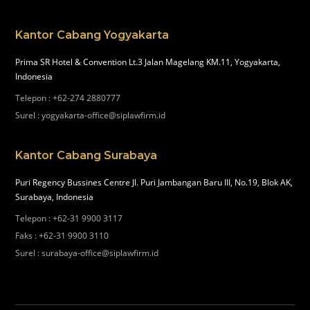
Kantor Cabang Yogyakarta
Prima SR Hotel & Convention Lt.3 Jalan Magelang KM.11, Yogyakarta,
Indonesia
Telepon
:
+62-274 2880777
Surel
:
yogyakarta-office@siplawfirm.id
Kantor Cabang Surabaya
Puri Regency Bussines Centre Jl. Puri Jambangan Baru III, No.19, Blok AK,
Surabaya, Indonesia
Telepon
:
+62-31 9900 3117
Faks
:
+62-31 9900 3110
Surel
:
surabaya-office@siplawfirm.id