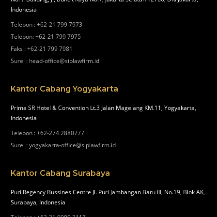
Indonesia
Telepon
:
+62-21 799 7973
Telepon
:
+62-21 799 7975
Faks
:
+62-21 799 7981
Surel
:
head-office@siplawfirm.id
Kantor Cabang Yogyakarta
Prima SR Hotel & Convention Lt.3 Jalan Magelang KM.11, Yogyakarta,
Indonesia
Telepon
:
+62-274 2880777
Surel
:
yogyakarta-office@siplawfirm.id
Kantor Cabang Surabaya
Puri Regency Bussines Centre Jl. Puri Jambangan Baru III, No.19, Blok AK,
Surabaya, Indonesia