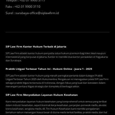
Telepon
:
+62-31 9900 3117
Faks
:
+62-31 9900 3110
Surel
:
surabaya-office@siplawfirm.id
SIP Law Firm Kantor Hukum Terbaik di Jakarta
SIP Law Firm adalah kantor hukum penyedia solusi hukum premium bagi klien lokal maupun
internasional yang berpusat di Jakarta. Kantor ini memiliki dua kantor perwakilan di Yogyakarta
dan Surabaya.
Praktik Litigasi Terbesar Tahun Ini - Hukum Online - Juara 1 - 2025
SIP Law Firm adalah kantor hukum yang meraih peringkat pertama dalam kategori Praktik
Litigasi Terbesar Tahun 2025 oleh Hukumonline. Pengakuan ini menegaskan posisi SIP Law Firm
sebagai praktik litigasi terkemuka di Indonesia, dengan fokus yang kuat dan konsisten dalam
menangani perkara litigasi strategis dan kompleks di berbagai sektor.
SIP Law Firm Menyediakan Layanan Hukum Kesehatan
Kami menyediakan layanan hukum kesehatan yang komprehensif untuk semua yang terlibat
dalam industri kesehatan, seperti kontrak kerja kesehatan, perjanjian pemasok medis, akuisisi
bisnis kesehatan, sengketa medis, dll. Tim Hukum Kesehatan kami memiliki pengalaman
bertahun-tahun menangani kasus besar di dunia medis terkait fasilitas, praktisi medis, dan hal