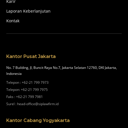
Karir
Laporan Keberlanjutan
Kontak
Kantor Pusat Jakarta
No. 7 Building, Jl, Buncit Raya No.7, Jakarta Selatan 12760, DKI Jakarta,
Indonesia
Telepon
:
+62-21 799 7973
Telepon
:
+62-21 799 7975
Faks
:
+62-21 799 7981
Surel
:
head-office@siplawfirm.id
Kantor Cabang Yogyakarta