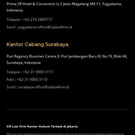
Prima SR Hotel & Convention Lt.3 Jalan Magelang KM.11, Yogyakarta,
Indonesia
Telepon
:
+62-274 2880777
Surel
:
yogyakarta-office@siplawfirm.id
Kantor Cabang Surabaya
Puri Regency Bussines Centre Jl. Puri Jambangan Baru III, No.19, Blok AK,
Surabaya, Indonesia
Telepon
:
+62-31 9900 3117
Faks
:
+62-31 9900 3110
Surel
:
surabaya-office@siplawfirm.id
SIP Law Firm Kantor Hukum Terbaik di Jakarta
SIP Law Firm adalah kantor hukum penyedia solusi hukum premium bagi klien lokal maupun