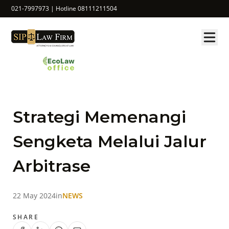
021-7997973 | Hotline 08111211504
Strategi Memenangi
Sengketa Melalui Jalur
Arbitrase
22 May 2024
in
NEWS
SHARE