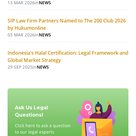
13 MAR 2026
in
NEWS
SIP Law Firm Partners Named to The 200 Club 2026
by Hukumonline
03 MAR 2026
in
NEWS
Indonesia’s Halal Certification: Legal Framework and
Global Market Strategy
29 SEP 2025
in
NEWS
Ask Us Legal
Questions!
Click here to ask a question
to our legal experts