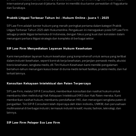
internasional yang berpusat di Jakarta. Kantor ini memiliki dua kantor perwakilan di Yogyakarta
dan Surabaya.
Praktik Litigasi Terbesar Tahun Ini - Hukum Online - Juara 1 - 2025
SIP Law Firm adalah kantor hukum yang meraih peringkat pertama dalam kategori Praktik
Litigasi Terbesar Tahun 2025 oleh Hukumonline. Pengakuan ini menegaskan posisi SIP Law Firm
sebagai praktik litigasi terkemuka di Indonesia, dengan fokus yang kuat dan konsisten dalam
menangani perkara litigasi strategis dan kompleks di berbagai sektor.
SIP Law Firm Menyediakan Layanan Hukum Kesehatan
Kami menyediakan layanan hukum kesehatan yang komprehensif untuk semua yang terlibat
dalam industri kesehatan, seperti kontrak kerja kesehatan, perjanjian pemasok medis, akuisisi
bisnis kesehatan, sengketa medis, dll. Tim Hukum Kesehatan kami memiliki pengalaman
bertahun-tahun menangani kasus besar di dunia medis terkait fasilitas, praktisi medis, dan hal
terkait lainnya.
Konsultan Kekayaan Intelektual dan Paten Terpercaya
SIP Law Firm, melalui SIP-R Consultant, memberikan konsultasi dan nasihat hukum untuk
membantu klien melindungi Hak Kekayaan Intelektual (HKI) dan Hak Paten mereka. Kami
memberikan nasihat hukum, membantu pendaftaran HKI, dan menangani sengketa paten di
pengadilan. Tim SIP-R Consultant telah dipercaya oleh klien individu, UMKM, dan perusahaan
multinasional di berbagai industri, termasuk industri kreatif, musisi, fashion, teknologi, dan
lainnya.
SIP Law Firm Pelopor Eco Law Firm