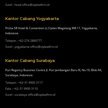
Surel
:
head-office@siplawfirm.id
Kantor Cabang Yogyakarta
Prima SR Hotel & Convention Lt.3 Jalan Magelang KM.11, Yogyakarta,
Indonesia
Telepon
:
+62-274 2880777
Surel
:
yogyakarta-office@siplawfirm.id
Kantor Cabang Surabaya
Puri Regency Bussines Centre Jl. Puri Jambangan Baru III, No.19, Blok AK,
Surabaya, Indonesia
Telepon
:
+62-31 9900 3117
Faks
:
+62-31 9900 3110
Surel
:
surabaya-office@siplawfirm.id