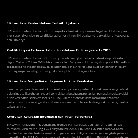
SIP Law Firm Kantor Hukum Terbaik di Jakarta
SIP Law Firm adalah kantor hukum penyedia solusi hukum premium bagi klien lokal maupun
internasional yang berpusat di Jakarta. Kantor ini memiliki dua kantor perwakilan di Yogyakarta
dan Surabaya.
Praktik Litigasi Terbesar Tahun Ini - Hukum Online - Juara 1 - 2025
SIP Law Firm adalah kantor hukum yang meraih peringkat pertama dalam kategori Praktik
Litigasi Terbesar Tahun 2025 oleh Hukumonline. Pengakuan ini menegaskan posisi SIP Law Firm
sebagai praktik litigasi terkemuka di Indonesia, dengan fokus yang kuat dan konsisten dalam
menangani perkara litigasi strategis dan kompleks di berbagai sektor.
SIP Law Firm Menyediakan Layanan Hukum Kesehatan
Kami menyediakan layanan hukum kesehatan yang komprehensif untuk semua yang terlibat
dalam industri kesehatan, seperti kontrak kerja kesehatan, perjanjian pemasok medis, akuisisi
bisnis kesehatan, sengketa medis, dll. Tim Hukum Kesehatan kami memiliki pengalaman
bertahun-tahun menangani kasus besar di dunia medis terkait fasilitas, praktisi medis, dan hal
terkait lainnya.
Konsultan Kekayaan Intelektual dan Paten Terpercaya
SIP Law Firm, melalui SIP-R Consultant, memberikan konsultasi dan nasihat hukum untuk
membantu klien melindungi Hak Kekayaan Intelektual (HKI) dan Hak Paten mereka. Kami
memberikan nasihat hukum, membantu pendaftaran HKI, dan menangani sengketa paten di
pengadilan. Tim SIP-R Consultant telah dipercaya oleh klien individu, UMKM, dan perusahaan