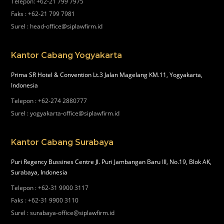
Telepon
:
+62-21 799 7975
Faks
:
+62-21 799 7981
Surel
:
head-office@siplawfirm.id
Kantor Cabang Yogyakarta
Prima SR Hotel & Convention Lt.3 Jalan Magelang KM.11, Yogyakarta,
Indonesia
Telepon
:
+62-274 2880777
Surel
:
yogyakarta-office@siplawfirm.id
Kantor Cabang Surabaya
Puri Regency Bussines Centre Jl. Puri Jambangan Baru III, No.19, Blok AK,
Surabaya, Indonesia
Telepon
:
+62-31 9900 3117
Faks
:
+62-31 9900 3110
Surel
:
surabaya-office@siplawfirm.id