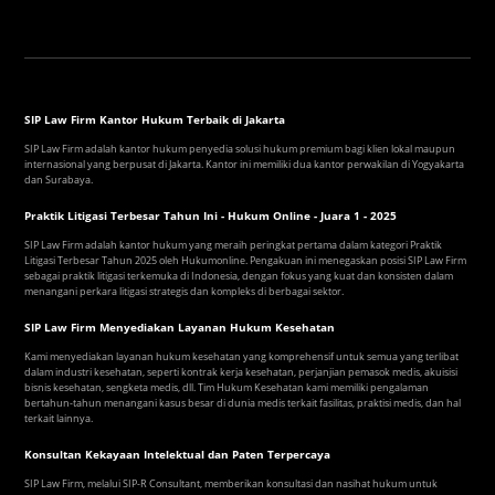
SIP Law Firm Kantor Hukum Terbaik di Jakarta
SIP Law Firm adalah kantor hukum penyedia solusi hukum premium bagi klien lokal maupun
internasional yang berpusat di Jakarta. Kantor ini memiliki dua kantor perwakilan di Yogyakarta
dan Surabaya.
Praktik Litigasi Terbesar Tahun Ini - Hukum Online - Juara 1 - 2025
SIP Law Firm adalah kantor hukum yang meraih peringkat pertama dalam kategori Praktik
Litigasi Terbesar Tahun 2025 oleh Hukumonline. Pengakuan ini menegaskan posisi SIP Law Firm
sebagai praktik litigasi terkemuka di Indonesia, dengan fokus yang kuat dan konsisten dalam
menangani perkara litigasi strategis dan kompleks di berbagai sektor.
SIP Law Firm Menyediakan Layanan Hukum Kesehatan
Kami menyediakan layanan hukum kesehatan yang komprehensif untuk semua yang terlibat
dalam industri kesehatan, seperti kontrak kerja kesehatan, perjanjian pemasok medis, akuisisi
bisnis kesehatan, sengketa medis, dll. Tim Hukum Kesehatan kami memiliki pengalaman
bertahun-tahun menangani kasus besar di dunia medis terkait fasilitas, praktisi medis, dan hal
terkait lainnya.
Konsultan Kekayaan Intelektual dan Paten Terpercaya
SIP Law Firm, melalui SIP-R Consultant, memberikan konsultasi dan nasihat hukum untuk