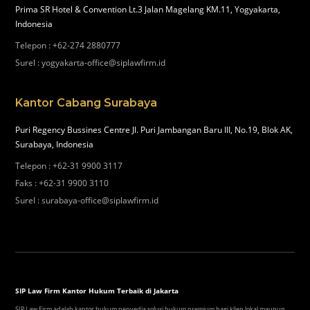
Prima SR Hotel & Convention Lt.3 Jalan Magelang KM.11, Yogyakarta,
Indonesia
Telepon
:
+62-274 2880777
Surel
:
yogyakarta-office@siplawfirm.id
Kantor Cabang Surabaya
Puri Regency Bussines Centre Jl. Puri Jambangan Baru III, No.19, Blok AK,
Surabaya, Indonesia
Telepon
:
+62-31 9900 3117
Faks
:
+62-31 9900 3110
Surel
:
surabaya-office@siplawfirm.id
SIP Law Firm Kantor Hukum Terbaik di Jakarta
SIP Law Firm adalah kantor hukum penyedia solusi hukum premium bagi klien lokal maupun