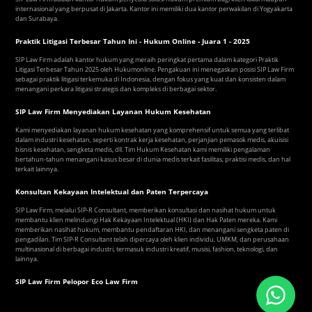
internasional yang berpusat di Jakarta. Kantor ini memiliki dua kantor perwakilan di Yogyakarta
dan Surabaya.
Praktik Litigasi Terbesar Tahun Ini - Hukum Online - Juara 1 - 2025
SIP Law Firm adalah kantor hukum yang meraih peringkat pertama dalam kategori Praktik
Litigasi Terbesar Tahun 2025 oleh Hukumonline. Pengakuan ini menegaskan posisi SIP Law Firm
sebagai praktik litigasi terkemuka di Indonesia, dengan fokus yang kuat dan konsisten dalam
menangani perkara litigasi strategis dan kompleks di berbagai sektor.
SIP Law Firm Menyediakan Layanan Hukum Kesehatan
Kami menyediakan layanan hukum kesehatan yang komprehensif untuk semua yang terlibat
dalam industri kesehatan, seperti kontrak kerja kesehatan, perjanjian pemasok medis, akuisisi
bisnis kesehatan, sengketa medis, dll. Tim Hukum Kesehatan kami memiliki pengalaman
bertahun-tahun menangani kasus besar di dunia medis terkait fasilitas, praktisi medis, dan hal
terkait lainnya.
Konsultan Kekayaan Intelektual dan Paten Terpercaya
SIP Law Firm, melalui SIP-R Consultant, memberikan konsultasi dan nasihat hukum untuk
membantu klien melindungi Hak Kekayaan Intelektual (HKI) dan Hak Paten mereka. Kami
memberikan nasihat hukum, membantu pendaftaran HKI, dan menangani sengketa paten di
pengadilan. Tim SIP-R Consultant telah dipercaya oleh klien individu, UMKM, dan perusahaan
multinasional di berbagai industri, termasuk industri kreatif, musisi, fashion, teknologi, dan
lainnya.
SIP Law Firm Pelopor Eco Law Firm