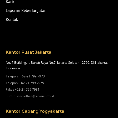
Karir
Laporan Keberlanjutan
Kontak
Kantor Pusat Jakarta
No. 7 Building, Jl, Buncit Raya No.7, Jakarta Selatan 12760, DKI Jakarta,
Indonesia
Telepon
:
+62-21 799 7973
Telepon
:
+62-21 799 7975
Faks
:
+62-21 799 7981
Surel
:
head-office@siplawfirm.id
Kantor Cabang Yogyakarta