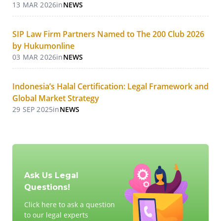
13 MAR 2026
in
NEWS
SIP Law Firm Partners Named to The 200 Club 2026
by Hukumonline
03 MAR 2026
in
NEWS
Indonesia’s Halal Certification: Legal Framework and
Global Market Strategy
29 SEP 2025
in
NEWS
Ask Us Legal
Questions!
Click here to ask a question
to our legal experts