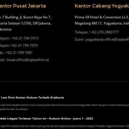
antor Pusat Jakarta
Kantor Cabang Yogyak
. 7 Building, Jl, Buncit Raya No.7,
Prima SR Hotel & Convention Lt.3 
karta Selatan 12760, DKI Jakarta,
Magelang KM.11, Yogyakarta, Ind
donesia
Telepon
:
+62-274 2880777
lepon
:
+62-21 799 7973
Surel
:
yogyakarta-office@siplawf
lepon
:
+62-21 799 7975
ks
:
+62-21 799 7981
rel
:
head-office@siplawfirm.id
P Law Firm Kantor Hukum Terbaik di Jakarta
 Law Firm adalah kantor hukum penyedia solusi hukum premium bagi klien lokal maupun internasional yang 
yakarta dan Surabaya.
aktik Litigasi Terbesar Tahun Ini - Hukum Online - Juara 1 - 2025
 Law Firm adalah kantor hukum yang meraih peringkat pertama dalam kategori Praktik Litigasi Terbesar 