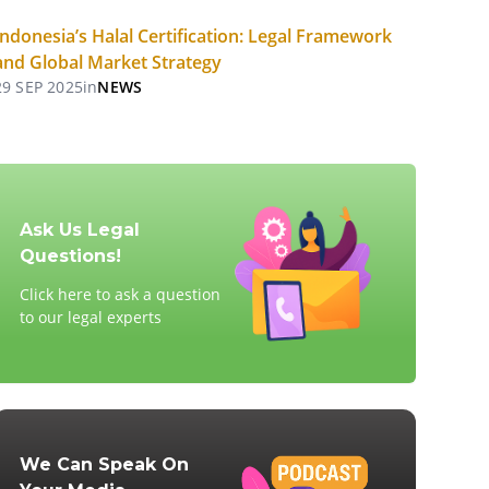
Indonesia’s Halal Certification: Legal Framework
and Global Market Strategy
29 SEP 2025
in
NEWS
Ask Us Legal
Questions!
Click here to ask a question
to our legal experts
We Can Speak On