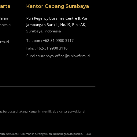
arta
Kantor Cabang Surabaya
Jalan
Puri Regency Bussines Centre Jl. Puri
onesia
Jambangan Baru III, No.19, Blok AK,
Surabaya, Indonesia
Telepon
:
+62-31 9900 3117
irm.id
Faks
:
+62-31 9900 3110
Surel
:
surabaya-office@siplawfirm.id
berpusat di Jakarta. Kantor ini memiliki dua kantor perwakilan di
Tahun 2025 oleh Hukumonline. Pengakuan ini menegaskan posisi SIP Law