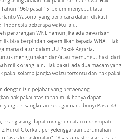
orang asing adalah hak pakai dan hak sewa. Hak
5 Tahun 1960 pasal 16 belum menyebut tata
riarianto Wasono yang berbicara dalam diskusi
i Indonesia beberapa waktu lalu.
oleh perorangan WNI, namun jika ada pewarisan,
ilik bisa berpindah kepemilikan kepada WNA. Hak
agaimana diatur dalam UU Pokok Agraria.
ak untuk menggunakan dan/atau memungut hasil dari
nah milik orang lain. Hak pakai ada dua macam yang
k pakai selama jangka waktu tertentu dan hak pakai
an dengan izin pejabat yang berwenang
kan hak pakai atas tanah milik hanya dapat
jian yang bersangkutan sebagaimana bunyi Pasal 43
kan, orang asing dapat menghuni atau menempati
l 2 Huruf C terkait penyelenggaraan perumahan
u “asas kenasionalan”. “Asas kenasionalan adalah