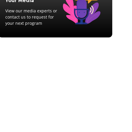
Your Media
View our media experts or
contact us to request for
your next program