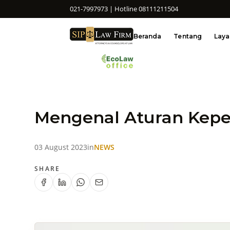
021-7997973 | Hotline 08111211504
Beranda
Tentang
Lay
Mengenal Aturan Kepe
03 August 2023
in
NEWS
SHARE