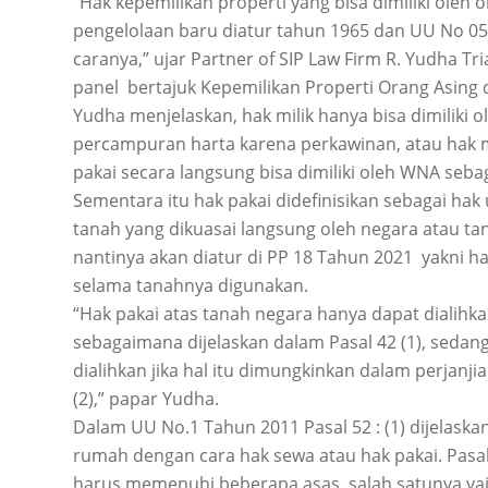
“Hak kepemilikan properti yang bisa dimiliki oleh 
pengelolaan baru diatur tahun 1965 dan UU No 0
caranya,” ujar Partner of SIP Law Firm R. Yudha T
panel bertajuk Kepemilikan Properti Orang Asing d
Yudha menjelaskan, hak milik hanya bisa dimiliki 
percampuran harta karena perkawinan, atau hak m
pakai secara langsung bisa dimiliki oleh WNA seb
Sementara itu hak pakai didefinisikan sebagai h
tanah yang dikuasai langsung oleh negara atau ta
nantinya akan diatur di PP 18 Tahun 2021 yakni ha
selama tanahnya digunakan.
“Hak pakai atas tanah negara hanya dapat dialihk
sebagaimana dijelaskan dalam Pasal 42 (1), sedang
dialihkan jika hal itu dimungkinkan dalam perjan
(2),” papar Yudha.
Dalam UU No.1 Tahun 2011 Pasal 52 : (1) dijelas
rumah dengan cara hak sewa atau hak pakai. Pasa
harus memenuhi beberapa asas, salah satunya yait