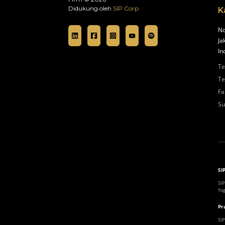
Didukung oleh
SIP Corp
K
No
Ja
In
Te
Te
Fa
Su
SI
SIP
Yog
Pr
SIP