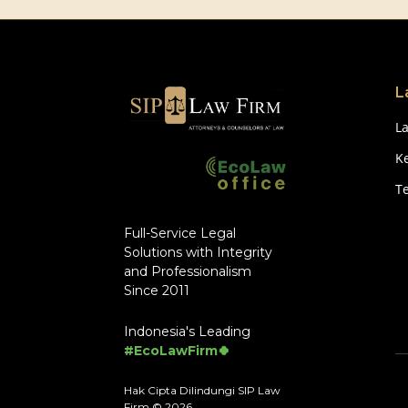
L
L
Ke
T
Full-Service Legal
Solutions with Integrity
and Professionalism
Since 2011
Indonesia's Leading
#EcoLawFirm🍀
Hak Cipta Dilindungi SIP Law
Firm © 2026