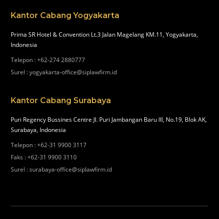
Kantor Cabang Yogyakarta
Prima SR Hotel & Convention Lt.3 Jalan Magelang KM.11, Yogyakarta,
Indonesia
Telepon
:
+62-274 2880777
Surel
:
yogyakarta-office@siplawfirm.id
Kantor Cabang Surabaya
Puri Regency Bussines Centre Jl. Puri Jambangan Baru III, No.19, Blok AK,
Surabaya, Indonesia
Telepon
:
+62-31 9900 3117
Faks
:
+62-31 9900 3110
Surel
:
surabaya-office@siplawfirm.id