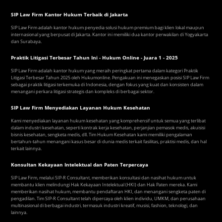
SIP Law Firm Kantor Hukum Terbaik di Jakarta
SIP Law Firm adalah kantor hukum penyedia solusi hukum premium bagi klien lokal maupun
internasional yang berpusat di Jakarta. Kantor ini memiliki dua kantor perwakilan di Yogyakarta
dan Surabaya.
Praktik Litigasi Terbesar Tahun Ini - Hukum Online - Juara 1 - 2025
SIP Law Firm adalah kantor hukum yang meraih peringkat pertama dalam kategori Praktik
Litigasi Terbesar Tahun 2025 oleh Hukumonline. Pengakuan ini menegaskan posisi SIP Law Firm
sebagai praktik litigasi terkemuka di Indonesia, dengan fokus yang kuat dan konsisten dalam
menangani perkara litigasi strategis dan kompleks di berbagai sektor.
SIP Law Firm Menyediakan Layanan Hukum Kesehatan
Kami menyediakan layanan hukum kesehatan yang komprehensif untuk semua yang terlibat
dalam industri kesehatan, seperti kontrak kerja kesehatan, perjanjian pemasok medis, akuisisi
bisnis kesehatan, sengketa medis, dll. Tim Hukum Kesehatan kami memiliki pengalaman
bertahun-tahun menangani kasus besar di dunia medis terkait fasilitas, praktisi medis, dan hal
terkait lainnya.
Konsultan Kekayaan Intelektual dan Paten Terpercaya
SIP Law Firm, melalui SIP-R Consultant, memberikan konsultasi dan nasihat hukum untuk
membantu klien melindungi Hak Kekayaan Intelektual (HKI) dan Hak Paten mereka. Kami
memberikan nasihat hukum, membantu pendaftaran HKI, dan menangani sengketa paten di
pengadilan. Tim SIP-R Consultant telah dipercaya oleh klien individu, UMKM, dan perusahaan
multinasional di berbagai industri, termasuk industri kreatif, musisi, fashion, teknologi, dan
lainnya.