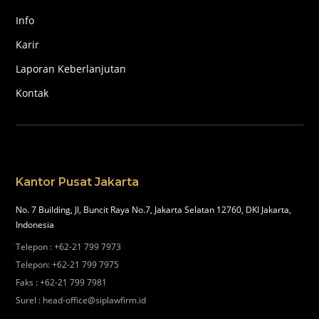
Info
Karir
Laporan Keberlanjutan
Kontak
Kantor Pusat Jakarta
No. 7 Building, Jl, Buncit Raya No.7, Jakarta Selatan 12760, DKI Jakarta,
Indonesia
Telepon
:
+62-21 799 7973
Telepon
:
+62-21 799 7975
Faks
:
+62-21 799 7981
Surel
:
head-office@siplawfirm.id