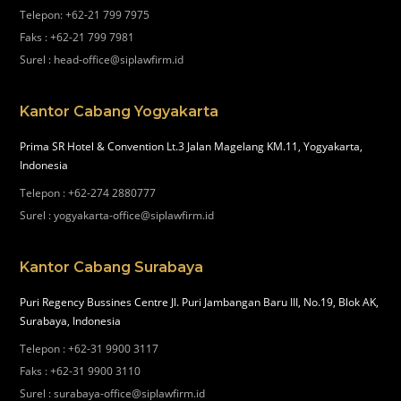
Telepon
:
+62-21 799 7975
Faks
:
+62-21 799 7981
Surel
:
head-office@siplawfirm.id
Kantor Cabang Yogyakarta
Prima SR Hotel & Convention Lt.3 Jalan Magelang KM.11, Yogyakarta,
Indonesia
Telepon
:
+62-274 2880777
Surel
:
yogyakarta-office@siplawfirm.id
Kantor Cabang Surabaya
Puri Regency Bussines Centre Jl. Puri Jambangan Baru III, No.19, Blok AK,
Surabaya, Indonesia
Telepon
:
+62-31 9900 3117
Faks
:
+62-31 9900 3110
Surel
:
surabaya-office@siplawfirm.id