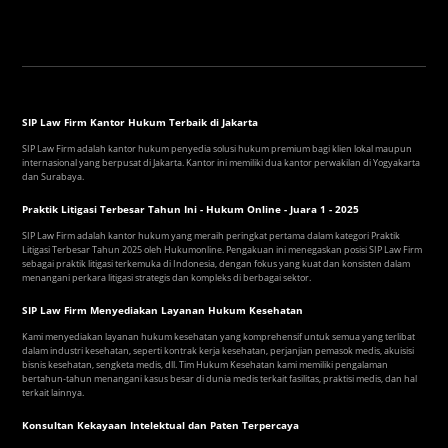
SIP Law Firm Kantor Hukum Terbaik di Jakarta
SIP Law Firm adalah kantor hukum penyedia solusi hukum premium bagi klien lokal maupun
internasional yang berpusat di Jakarta. Kantor ini memiliki dua kantor perwakilan di Yogyakarta
dan Surabaya.
Praktik Litigasi Terbesar Tahun Ini - Hukum Online - Juara 1 - 2025
SIP Law Firm adalah kantor hukum yang meraih peringkat pertama dalam kategori Praktik
Litigasi Terbesar Tahun 2025 oleh Hukumonline. Pengakuan ini menegaskan posisi SIP Law Firm
sebagai praktik litigasi terkemuka di Indonesia, dengan fokus yang kuat dan konsisten dalam
menangani perkara litigasi strategis dan kompleks di berbagai sektor.
SIP Law Firm Menyediakan Layanan Hukum Kesehatan
Kami menyediakan layanan hukum kesehatan yang komprehensif untuk semua yang terlibat
dalam industri kesehatan, seperti kontrak kerja kesehatan, perjanjian pemasok medis, akuisisi
bisnis kesehatan, sengketa medis, dll. Tim Hukum Kesehatan kami memiliki pengalaman
bertahun-tahun menangani kasus besar di dunia medis terkait fasilitas, praktisi medis, dan hal
terkait lainnya.
Konsultan Kekayaan Intelektual dan Paten Terpercaya