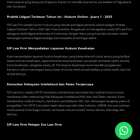
internasional yang berpusat di Jakarta. Kantor ini memiliki dua kantor perwakilan di Yogyakarta
dan Surabaya.
Praktik Litigasi Terbesar Tahun Ini - Hukum Online - Juara 1 - 2025
SIP Law Firm adalah kantor hukum yang meraih peringkat pertama dalam kategori Praktik
Litigasi Terbesar Tahun 2025 oleh Hukumonline. Pengakuan ini menegaskan posisi SIP Law Firm
sebagai praktik litigasi terkemuka di Indonesia, dengan fokus yang kuat dan konsisten dalam
menangani perkara litigasi strategis dan kompleks di berbagai sektor.
SIP Law Firm Menyediakan Layanan Hukum Kesehatan
Kami menyediakan layanan hukum kesehatan yang komprehensif untuk semua yang terlibat
dalam industri kesehatan, seperti kontrak kerja kesehatan, perjanjian pemasok medis, akuisisi
bisnis kesehatan, sengketa medis, dll. Tim Hukum Kesehatan kami memiliki pengalaman
bertahun-tahun menangani kasus besar di dunia medis terkait fasilitas, praktisi medis, dan hal
terkait lainnya.
Konsultan Kekayaan Intelektual dan Paten Terpercaya
SIP Law Firm, melalui SIP-R Consultant, memberikan konsultasi dan nasihat hukum untuk
membantu klien melindungi Hak Kekayaan Intelektual (HKI) dan Hak Paten mereka. Kami
memberikan nasihat hukum, membantu pendaftaran HKI, dan menangani sengketa paten di
pengadilan. Tim SIP-R Consultant telah dipercaya oleh klien individu, UMKM, dan perusahaan
multinasional di berbagai industri, termasuk industri kreatif, musisi, fashion, teknologi, dan
lainnya.
SIP Law Firm Pelopor Eco Law Firm