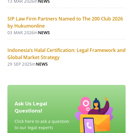
13 MAR 2026
in
NEWS
SIP Law Firm Partners Named to The 200 Club 2026
by Hukumonline
03 MAR 2026
in
NEWS
Indonesia’s Halal Certification: Legal Framework and
Global Market Strategy
29 SEP 2025
in
NEWS
Ask Us Legal
Questions!
Click here to ask a question
to our legal experts