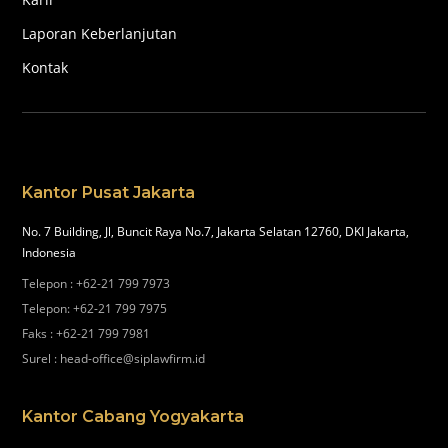
Laporan Keberlanjutan
Kontak
Kantor Pusat Jakarta
No. 7 Building, Jl, Buncit Raya No.7, Jakarta Selatan 12760, DKI Jakarta,
Indonesia
Telepon
:
+62-21 799 7973
Telepon
:
+62-21 799 7975
Faks
:
+62-21 799 7981
Surel
:
head-office@siplawfirm.id
Kantor Cabang Yogyakarta