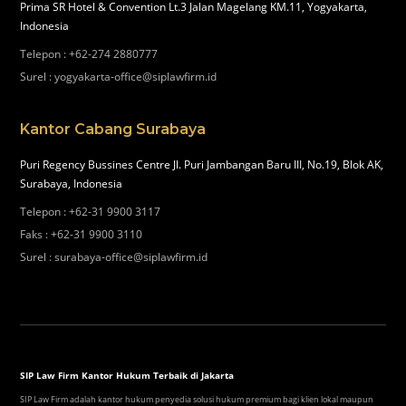
Prima SR Hotel & Convention Lt.3 Jalan Magelang KM.11, Yogyakarta,
Indonesia
Telepon
:
+62-274 2880777
Surel
:
yogyakarta-office@siplawfirm.id
Kantor Cabang Surabaya
Puri Regency Bussines Centre Jl. Puri Jambangan Baru III, No.19, Blok AK,
Surabaya, Indonesia
Telepon
:
+62-31 9900 3117
Faks
:
+62-31 9900 3110
Surel
:
surabaya-office@siplawfirm.id
SIP Law Firm Kantor Hukum Terbaik di Jakarta
SIP Law Firm adalah kantor hukum penyedia solusi hukum premium bagi klien lokal maupun