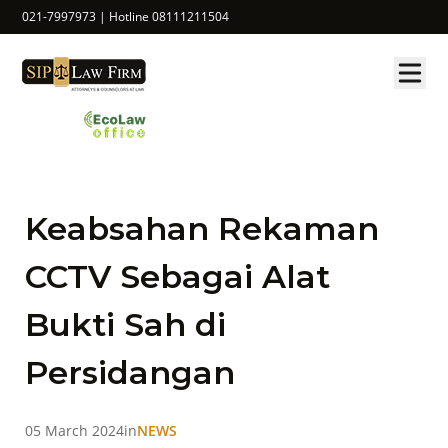
021-7997973 | Hotline 08111211504
Keabsahan Rekaman
CCTV Sebagai Alat
Bukti Sah di
Persidangan
05 March 2024
in
NEWS