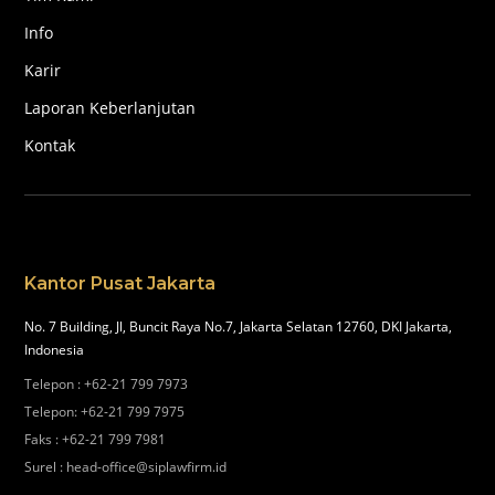
Info
Karir
Laporan Keberlanjutan
Kontak
Kantor Pusat Jakarta
No. 7 Building, Jl, Buncit Raya No.7, Jakarta Selatan 12760, DKI Jakarta,
Indonesia
Telepon
:
+62-21 799 7973
Telepon
:
+62-21 799 7975
Faks
:
+62-21 799 7981
Surel
:
head-office@siplawfirm.id