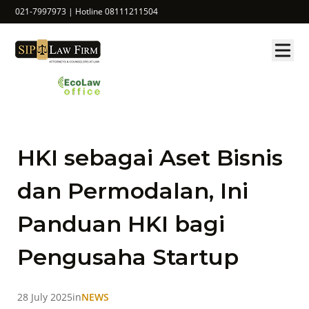
021-7997973 | Hotline 08111211504
HKI sebagai Aset Bisnis
dan Permodalan, Ini
Panduan HKI bagi
Pengusaha Startup
28 July 2025
in
NEWS