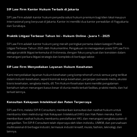
SIP Law Firm Kantor Hukum Terbaik di Jakarta
SIP Law Firm adalah kantor hukum penyedia solusi hukum premium bagi klien lokal maupun
internasional yang berpusat di Jakarta. Kantor ini memiliki dua kantor perwakilan di Yogyakarta
dan Surabaya.
Praktik Litigasi Terbesar Tahun Ini - Hukum Online - Juara 1 - 2025
SIP Law Firm adalah kantor hukum yang meraih peringkat pertama dalam kategori Praktik
Litigasi Terbesar Tahun 2025 oleh Hukumonline. Pengakuan ini menegaskan posisi SIP Law Firm
sebagai praktik litigasi terkemuka di Indonesia, dengan fokus yang kuat dan konsisten dalam
menangani perkara litigasi strategis dan kompleks di berbagai sektor.
SIP Law Firm Menyediakan Layanan Hukum Kesehatan
Kami menyediakan layanan hukum kesehatan yang komprehensif untuk semua yang terlibat
dalam industri kesehatan, seperti kontrak kerja kesehatan, perjanjian pemasok medis, akuisisi
bisnis kesehatan, sengketa medis, dll. Tim Hukum Kesehatan kami memiliki pengalaman
bertahun-tahun menangani kasus besar di dunia medis terkait fasilitas, praktisi medis, dan hal
terkait lainnya.
Konsultan Kekayaan Intelektual dan Paten Terpercaya
SIP Law Firm, melalui SIP-R Consultant, memberikan konsultasi dan nasihat hukum untuk
membantu klien melindungi Hak Kekayaan Intelektual (HKI) dan Hak Paten mereka. Kami
memberikan nasihat hukum, membantu pendaftaran HKI, dan menangani sengketa paten di
pengadilan. Tim SIP-R Consultant telah dipercaya oleh klien individu, UMKM, dan perusahaan
multinasional di berbagai industri, termasuk industri kreatif, musisi, fashion, teknologi, dan
lainnya.