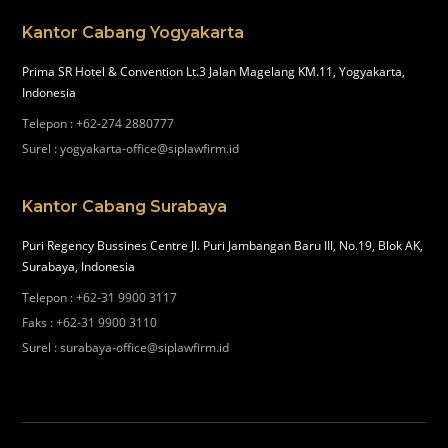
Kantor Cabang Yogyakarta
Prima SR Hotel & Convention Lt.3 Jalan Magelang KM.11, Yogyakarta,
Indonesia
Telepon
:
+62-274 2880777
Surel
:
yogyakarta-office@siplawfirm.id
Kantor Cabang Surabaya
Puri Regency Bussines Centre Jl. Puri Jambangan Baru III, No.19, Blok AK,
Surabaya, Indonesia
Telepon
:
+62-31 9900 3117
Faks
:
+62-31 9900 3110
Surel
:
surabaya-office@siplawfirm.id