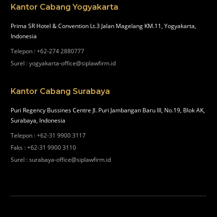
Kantor Cabang Yogyakarta
Prima SR Hotel & Convention Lt.3 Jalan Magelang KM.11, Yogyakarta,
Indonesia
Telepon
:
+62-274 2880777
Surel
:
yogyakarta-office@siplawfirm.id
Kantor Cabang Surabaya
Puri Regency Bussines Centre Jl. Puri Jambangan Baru III, No.19, Blok AK,
Surabaya, Indonesia
Telepon
:
+62-31 9900 3117
Faks
:
+62-31 9900 3110
Surel
:
surabaya-office@siplawfirm.id