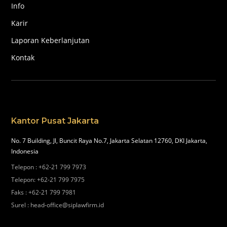
Info
Karir
Laporan Keberlanjutan
Kontak
Kantor Pusat Jakarta
No. 7 Building, Jl, Buncit Raya No.7, Jakarta Selatan 12760, DKI Jakarta,
Indonesia
Telepon
:
+62-21 799 7973
Telepon
:
+62-21 799 7975
Faks
:
+62-21 799 7981
Surel
:
head-office@siplawfirm.id