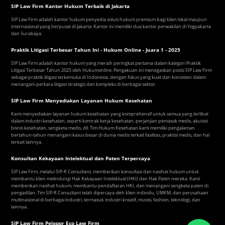
SIP Law Firm Kantor Hukum Terbaik di Jakarta
SIP Law Firm adalah kantor hukum penyedia solusi hukum premium bagi klien lokal maupun
internasional yang berpusat di Jakarta. Kantor ini memiliki dua kantor perwakilan di Yogyakarta
dan Surabaya.
Praktik Litigasi Terbesar Tahun Ini - Hukum Online - Juara 1 - 2025
SIP Law Firm adalah kantor hukum yang meraih peringkat pertama dalam kategori Praktik
Litigasi Terbesar Tahun 2025 oleh Hukumonline. Pengakuan ini menegaskan posisi SIP Law Firm
sebagai praktik litigasi terkemuka di Indonesia, dengan fokus yang kuat dan konsisten dalam
menangani perkara litigasi strategis dan kompleks di berbagai sektor.
SIP Law Firm Menyediakan Layanan Hukum Kesehatan
Kami menyediakan layanan hukum kesehatan yang komprehensif untuk semua yang terlibat
dalam industri kesehatan, seperti kontrak kerja kesehatan, perjanjian pemasok medis, akuisisi
bisnis kesehatan, sengketa medis, dll. Tim Hukum Kesehatan kami memiliki pengalaman
bertahun-tahun menangani kasus besar di dunia medis terkait fasilitas, praktisi medis, dan hal
terkait lainnya.
Konsultan Kekayaan Intelektual dan Paten Terpercaya
SIP Law Firm, melalui SIP-R Consultant, memberikan konsultasi dan nasihat hukum untuk
membantu klien melindungi Hak Kekayaan Intelektual (HKI) dan Hak Paten mereka. Kami
memberikan nasihat hukum, membantu pendaftaran HKI, dan menangani sengketa paten di
pengadilan. Tim SIP-R Consultant telah dipercaya oleh klien individu, UMKM, dan perusahaan
multinasional di berbagai industri, termasuk industri kreatif, musisi, fashion, teknologi, dan
lainnya.
SIP Law Firm Pelopor Eco Law Firm