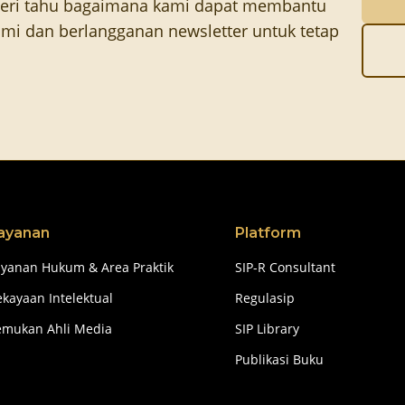
eri tahu bagaimana kami dapat membantu
mi dan berlangganan newsletter untuk tetap
ayanan
Platform
ayanan Hukum & Area Praktik
SIP-R Consultant
kayaan Intelektual
Regulasip
emukan Ahli Media
SIP Library
Publikasi Buku