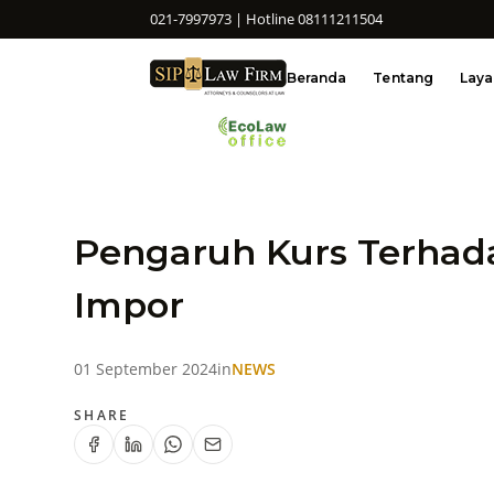
021-7997973 | Hotline 08111211504
Beranda
Tentang
Lay
Pengaruh Kurs Terhad
Impor
01 September 2024
in
NEWS
SHARE