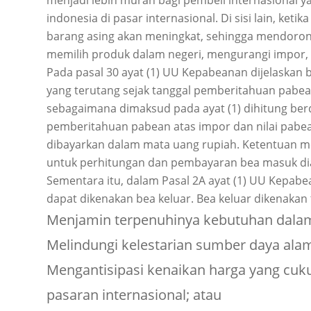
menjadi lebih murah bagi pembeli internasional 
indonesia di pasar internasional. Di sisi lain, keti
barang asing akan meningkat, sehingga mendoro
memilih produk dalam negeri, mengurangi impor, 
Pada pasal 30 ayat (1) UU Kepabeanan dijelaskan
yang terutang sejak tanggal pemberitahuan pabea
sebagaimana dimaksud pada ayat (1) dihitung berd
pemberitahuan pabean atas impor dan nilai pabea
dibayarkan dalam mata uang rupiah. Ketentuan me
untuk perhitungan dan pembayaran bea masuk diat
Sementara itu, dalam Pasal 2A ayat (1) UU Kepab
dapat dikenakan bea keluar. Bea keluar dikenakan
Menjamin terpenuhinya kebutuhan dalam
Melindungi kelestarian sumber daya ala
Mengantisipasi kenaikan harga yang cukup
pasaran internasional; atau