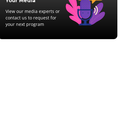
Your Media
View our media experts or
contact us to request for
your next program