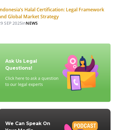
Indonesia’s Halal Certification: Legal Framework
and Global Market Strategy
29 SEP 2025
in
NEWS
Ask Us Legal
Questions!
Click here to ask a question
to our legal experts
We Can Speak On