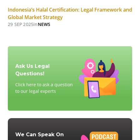
Indonesia’s Halal Certification: Legal Framework and
Global Market Strategy
29 SEP 2025
in
NEWS
Ask Us Legal
Questions!
Click here to ask a question
to our legal experts
We Can Speak On