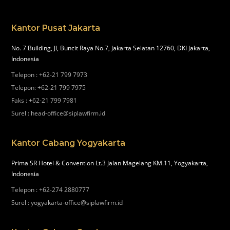
Kantor Pusat Jakarta
No. 7 Building, Jl, Buncit Raya No.7, Jakarta Selatan 12760, DKI Jakarta,
Indonesia
Telepon
:
+62-21 799 7973
Telepon
:
+62-21 799 7975
Faks
:
+62-21 799 7981
Surel
:
head-office@siplawfirm.id
Kantor Cabang Yogyakarta
Prima SR Hotel & Convention Lt.3 Jalan Magelang KM.11, Yogyakarta,
Indonesia
Telepon
:
+62-274 2880777
Surel
:
yogyakarta-office@siplawfirm.id