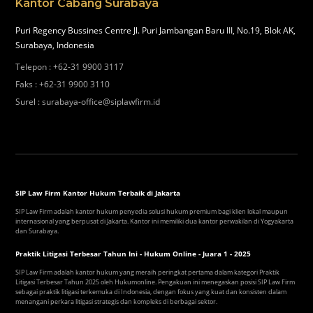
Kantor Cabang Surabaya
Puri Regency Bussines Centre Jl. Puri Jambangan Baru III, No.19, Blok AK,
Surabaya, Indonesia
Telepon
:
+62-31 9900 3117
Faks
:
+62-31 9900 3110
Surel
:
surabaya-office@siplawfirm.id
SIP Law Firm Kantor Hukum Terbaik di Jakarta
SIP Law Firm adalah kantor hukum penyedia solusi hukum premium bagi klien lokal maupun
internasional yang berpusat di Jakarta. Kantor ini memiliki dua kantor perwakilan di Yogyakarta
dan Surabaya.
Praktik Litigasi Terbesar Tahun Ini - Hukum Online - Juara 1 - 2025
SIP Law Firm adalah kantor hukum yang meraih peringkat pertama dalam kategori Praktik
Litigasi Terbesar Tahun 2025 oleh Hukumonline. Pengakuan ini menegaskan posisi SIP Law Firm
sebagai praktik litigasi terkemuka di Indonesia, dengan fokus yang kuat dan konsisten dalam
menangani perkara litigasi strategis dan kompleks di berbagai sektor.