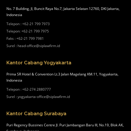
No. 7 Building, Jl, Buncit Raya No.7, Jakarta Selatan 12760, DKI Jakarta,
Indonesia
Telepon
:
+62-21 799 7973
Telepon
:
+62-21 799 7975
Faks
:
+62-21 799 7981
Surel
:
head-office@siplawfirm.id
Kantor Cabang Yogyakarta
Prima SR Hotel & Convention Lt.3 Jalan Magelang KM.11, Yogyakarta,
Indonesia
Telepon
:
+62-274 2880777
Surel
:
yogyakarta-office@siplawfirm.id
Kantor Cabang Surabaya
Puri Regency Bussines Centre Jl. Puri Jambangan Baru III, No.19, Blok AK,