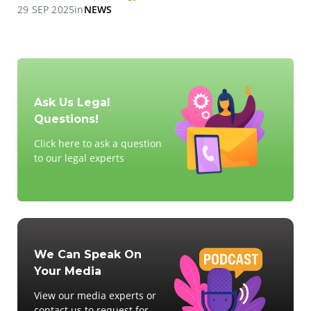
29 SEP 2025
in
NEWS
Ask Us Legal
Questions!
Click here to ask a question
to our legal experts
We Can Speak On
Your Media
View our media experts or
contact us to request for