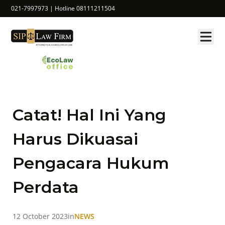
021-7997973 | Hotline 08111211504
Catat! Hal Ini Yang
Harus Dikuasai
Pengacara Hukum
Perdata
12 October 2023
in
NEWS