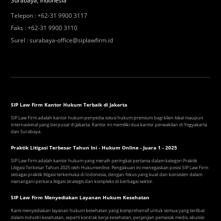
Surabaya, Indonesia
Telepon
:
+62-31 9900 3117
Faks
:
+62-31 9900 3110
Surel
:
surabaya-office@siplawfirm.id
SIP Law Firm Kantor Hukum Terbaik di Jakarta
SIP Law Firm adalah kantor hukum penyedia solusi hukum premium bagi klien lokal maupun
internasional yang berpusat di Jakarta. Kantor ini memiliki dua kantor perwakilan di Yogyakarta
dan Surabaya.
Praktik Litigasi Terbesar Tahun Ini - Hukum Online - Juara 1 - 2025
SIP Law Firm adalah kantor hukum yang meraih peringkat pertama dalam kategori Praktik
Litigasi Terbesar Tahun 2025 oleh Hukumonline. Pengakuan ini menegaskan posisi SIP Law Firm
sebagai praktik litigasi terkemuka di Indonesia, dengan fokus yang kuat dan konsisten dalam
menangani perkara litigasi strategis dan kompleks di berbagai sektor.
SIP Law Firm Menyediakan Layanan Hukum Kesehatan
Kami menyediakan layanan hukum kesehatan yang komprehensif untuk semua yang terlibat
dalam industri kesehatan, seperti kontrak kerja kesehatan, perjanjian pemasok medis, akuisisi