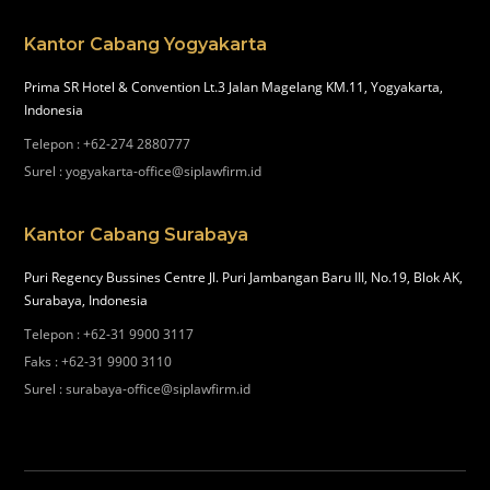
Kantor Cabang Yogyakarta
Prima SR Hotel & Convention Lt.3 Jalan Magelang KM.11, Yogyakarta,
Indonesia
Telepon
:
+62-274 2880777
Surel
:
yogyakarta-office@siplawfirm.id
Kantor Cabang Surabaya
Puri Regency Bussines Centre Jl. Puri Jambangan Baru III, No.19, Blok AK,
Surabaya, Indonesia
Telepon
:
+62-31 9900 3117
Faks
:
+62-31 9900 3110
Surel
:
surabaya-office@siplawfirm.id