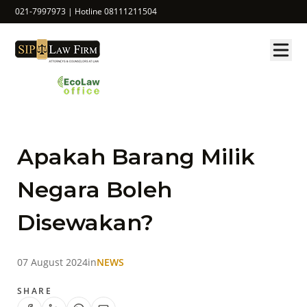
021-7997973 | Hotline 08111211504
Apakah Barang Milik
Negara Boleh
Disewakan?
07 August 2024
in
NEWS
SHARE