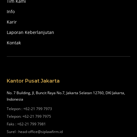
Tim Kami
Info
Karir
Laporan Keberlanjutan
Kontak
Kantor Pusat Jakarta
No. 7 Building, Jl, Buncit Raya No.7, Jakarta Selatan 12760, DKI Jakarta,
Indonesia
Telepon
:
+62-21 799 7973
Telepon
:
+62-21 799 7975
Faks
:
+62-21 799 7981
Surel
:
head-office@siplawfirm.id