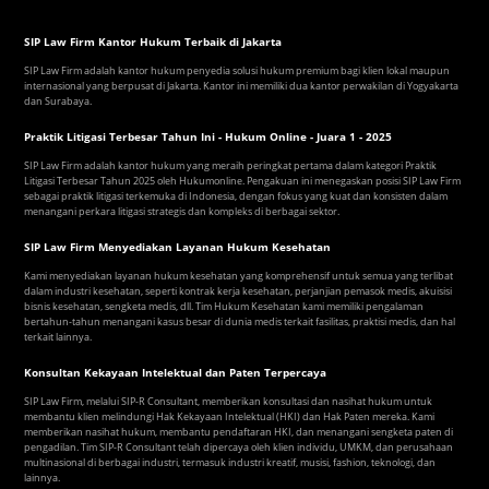
SIP Law Firm Kantor Hukum Terbaik di Jakarta
SIP Law Firm adalah kantor hukum penyedia solusi hukum premium bagi klien lokal maupun
internasional yang berpusat di Jakarta. Kantor ini memiliki dua kantor perwakilan di Yogyakarta
dan Surabaya.
Praktik Litigasi Terbesar Tahun Ini - Hukum Online - Juara 1 - 2025
SIP Law Firm adalah kantor hukum yang meraih peringkat pertama dalam kategori Praktik
Litigasi Terbesar Tahun 2025 oleh Hukumonline. Pengakuan ini menegaskan posisi SIP Law Firm
sebagai praktik litigasi terkemuka di Indonesia, dengan fokus yang kuat dan konsisten dalam
menangani perkara litigasi strategis dan kompleks di berbagai sektor.
SIP Law Firm Menyediakan Layanan Hukum Kesehatan
Kami menyediakan layanan hukum kesehatan yang komprehensif untuk semua yang terlibat
dalam industri kesehatan, seperti kontrak kerja kesehatan, perjanjian pemasok medis, akuisisi
bisnis kesehatan, sengketa medis, dll. Tim Hukum Kesehatan kami memiliki pengalaman
bertahun-tahun menangani kasus besar di dunia medis terkait fasilitas, praktisi medis, dan hal
terkait lainnya.
Konsultan Kekayaan Intelektual dan Paten Terpercaya
SIP Law Firm, melalui SIP-R Consultant, memberikan konsultasi dan nasihat hukum untuk
membantu klien melindungi Hak Kekayaan Intelektual (HKI) dan Hak Paten mereka. Kami
memberikan nasihat hukum, membantu pendaftaran HKI, dan menangani sengketa paten di
pengadilan. Tim SIP-R Consultant telah dipercaya oleh klien individu, UMKM, dan perusahaan
multinasional di berbagai industri, termasuk industri kreatif, musisi, fashion, teknologi, dan
lainnya.