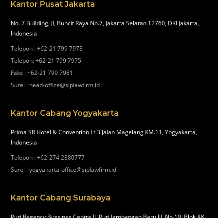
Kantor Pusat Jakarta
No. 7 Building, Jl, Buncit Raya No.7, Jakarta Selatan 12760, DKI Jakarta,
Indonesia
Telepon
:
+62-21 799 7973
Telepon
:
+62-21 799 7975
Faks
:
+62-21 799 7981
Surel
:
head-office@siplawfirm.id
Kantor Cabang Yogyakarta
Prima SR Hotel & Convention Lt.3 Jalan Magelang KM.11, Yogyakarta,
Indonesia
Telepon
:
+62-274 2880777
Surel
:
yogyakarta-office@siplawfirm.id
Kantor Cabang Surabaya
Puri Regency Bussines Centre Jl. Puri Jambangan Baru III, No.19, Blok AK,