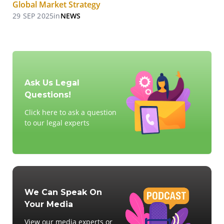
Global Market Strategy
29 SEP 2025
in
NEWS
Ask Us Legal
Questions!
Click here to ask a question
to our legal experts
We Can Speak On
Your Media
View our media experts or