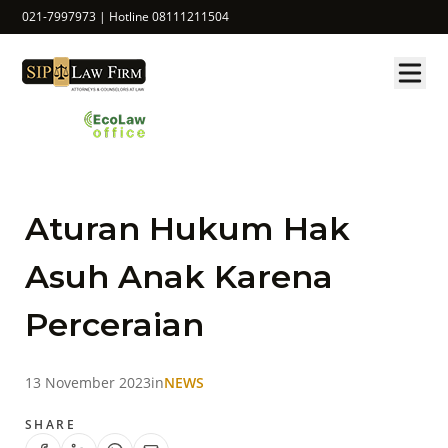
021-7997973 | Hotline 08111211504
Aturan Hukum Hak
Asuh Anak Karena
Perceraian
13 November 2023
in
NEWS
SHARE