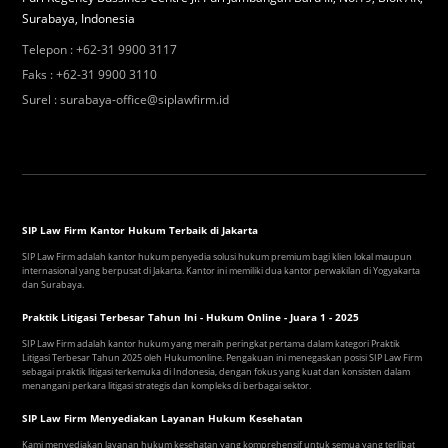
Surabaya, Indonesia
Telepon
:
+62-31 9900 3117
Faks
:
+62-31 9900 3110
Surel
:
surabaya-office@siplawfirm.id
SIP Law Firm Kantor Hukum Terbaik di Jakarta
SIP Law Firm adalah kantor hukum penyedia solusi hukum premium bagi klien lokal maupun
internasional yang berpusat di Jakarta. Kantor ini memiliki dua kantor perwakilan di Yogyakarta
dan Surabaya.
Praktik Litigasi Terbesar Tahun Ini - Hukum Online - Juara 1 - 2025
SIP Law Firm adalah kantor hukum yang meraih peringkat pertama dalam kategori Praktik
Litigasi Terbesar Tahun 2025 oleh Hukumonline. Pengakuan ini menegaskan posisi SIP Law Firm
sebagai praktik litigasi terkemuka di Indonesia, dengan fokus yang kuat dan konsisten dalam
menangani perkara litigasi strategis dan kompleks di berbagai sektor.
SIP Law Firm Menyediakan Layanan Hukum Kesehatan
Kami menyediakan layanan hukum kesehatan yang komprehensif untuk semua yang terlibat