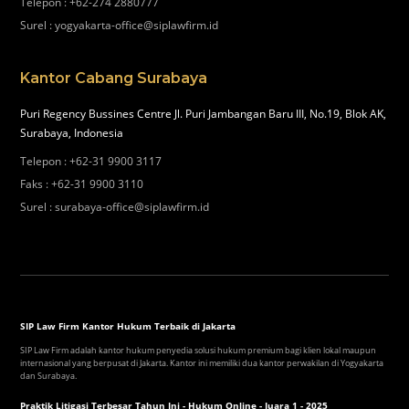
Telepon
:
+62-274 2880777
Surel
:
yogyakarta-office@siplawfirm.id
Kantor Cabang Surabaya
Puri Regency Bussines Centre Jl. Puri Jambangan Baru III, No.19, Blok AK,
Surabaya, Indonesia
Telepon
:
+62-31 9900 3117
Faks
:
+62-31 9900 3110
Surel
:
surabaya-office@siplawfirm.id
SIP Law Firm Kantor Hukum Terbaik di Jakarta
SIP Law Firm adalah kantor hukum penyedia solusi hukum premium bagi klien lokal maupun
internasional yang berpusat di Jakarta. Kantor ini memiliki dua kantor perwakilan di Yogyakarta
dan Surabaya.
Praktik Litigasi Terbesar Tahun Ini - Hukum Online - Juara 1 - 2025