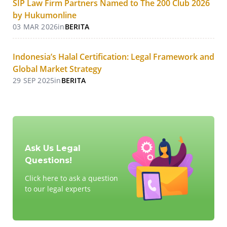
SIP Law Firm Partners Named to The 200 Club 2026
by Hukumonline
03 MAR 2026
in
BERITA
Indonesia’s Halal Certification: Legal Framework and
Global Market Strategy
29 SEP 2025
in
BERITA
Ask Us Legal
Questions!
Click here to ask a question
to our legal experts