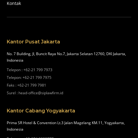
Kontak
Kantor Pusat Jakarta
No. 7 Building, Jl, Buncit Raya No.7, Jakarta Selatan 12760, DKI Jakarta,
Indonesia
Telepon
:
+62-21 799 7973
Telepon
:
+62-21 799 7975
Faks
:
+62-21 799 7981
Surel
:
head-office@siplawfirm.id
Kantor Cabang Yogyakarta
Prima SR Hotel & Convention Lt.3 Jalan Magelang KM.11, Yogyakarta,
Indonesia