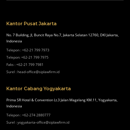
Kantor Pusat Jakarta
No. 7 Building, Jl, Buncit Raya No.7, Jakarta Selatan 12760, DKI Jakarta,
Indonesia
Telepon
:
+62-21 799 7973
Telepon
:
+62-21 799 7975
Faks
:
+62-21 799 7981
Surel
:
head-office@siplawfirm.id
Kantor Cabang Yogyakarta
Prima SR Hotel & Convention Lt.3 Jalan Magelang KM.11, Yogyakarta,
Indonesia
Telepon
:
+62-274 2880777
Surel
:
yogyakarta-office@siplawfirm.id