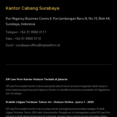
Kantor Cabang Surabaya
Puri Regency Bussines Centre Jl. Puri Jambangan Baru III, No.19, Blok AK,
Surabaya, Indonesia
Telepon
:
+62-31 9900 3117
Faks
:
+62-31 9900 3110
Surel
:
surabaya-office@siplawfirm.id
SIP Law Firm Kantor Hukum Terbaik di Jakarta
SIP Law Firm adalah kantor hukum penyedia solusi hukum premium bagi klien lokal maupun
internasional yang berpusat di Jakarta. Kantor ini memiliki dua kantor perwakilan di Yogyakarta
dan Surabaya.
Praktik Litigasi Terbesar Tahun Ini - Hukum Online - Juara 1 - 2025
SIP Law Firm adalah kantor hukum yang meraih peringkat pertama dalam kategori Praktik
Litigasi Terbesar Tahun 2025 oleh Hukumonline. Pengakuan ini menegaskan posisi SIP Law Firm
sebagai praktik litigasi terkemuka di Indonesia, dengan fokus yang kuat dan konsisten dalam