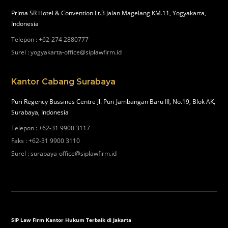
Prima SR Hotel & Convention Lt.3 Jalan Magelang KM.11, Yogyakarta,
Indonesia
Telepon
:
+62-274 2880777
Surel
:
yogyakarta-office@siplawfirm.id
Kantor Cabang Surabaya
Puri Regency Bussines Centre Jl. Puri Jambangan Baru III, No.19, Blok AK,
Surabaya, Indonesia
Telepon
:
+62-31 9900 3117
Faks
:
+62-31 9900 3110
Surel
:
surabaya-office@siplawfirm.id
SIP Law Firm Kantor Hukum Terbaik di Jakarta