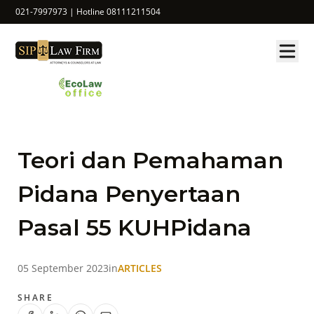
021-7997973 | Hotline 08111211504
Teori dan Pemahaman
Pidana Penyertaan
Pasal 55 KUHPidana
05 September 2023
in
ARTICLES
SHARE