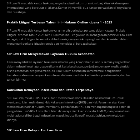
SIP Law Firm adalah kantor hukum penyedia solusi hukum premium bagi klien lokal maupun
internasional yang berpusat di Jakarta. Kantor ini memiliki dua kantor perwakilan di Yogyakarta
dan Surabaya.
Praktik Litigasi Terbesar Tahun Ini - Hukum Online - Juara 1 - 2025
SIP Law Firm adalah kantor hukum yang meraih peringkat pertama dalam kategori Praktik
Litigasi Terbesar Tahun 2025 oleh Hukumonline. Pengakuan ini menegaskan posisi SIP Law Firm
sebagai praktik litigasi terkemuka di Indonesia, dengan fokus yang kuat dan konsisten dalam
menangani perkara litigasi strategis dan kompleks di berbagai sektor.
SIP Law Firm Menyediakan Layanan Hukum Kesehatan
Kami menyediakan layanan hukum kesehatan yang komprehensif untuk semua yang terlibat
dalam industri kesehatan, seperti kontrak kerja kesehatan, perjanjian pemasok medis, akuisisi
bisnis kesehatan, sengketa medis, dll. Tim Hukum Kesehatan kami memiliki pengalaman
bertahun-tahun menangani kasus besar di dunia medis terkait fasilitas, praktisi medis, dan hal
terkait lainnya.
Konsultan Kekayaan Intelektual dan Paten Terpercaya
SIP Law Firm, melalui SIP-R Consultant, memberikan konsultasi dan nasihat hukum untuk
membantu klien melindungi Hak Kekayaan Intelektual (HKI) dan Hak Paten mereka. Kami
memberikan nasihat hukum, membantu pendaftaran HKI, dan menangani sengketa paten di
pengadilan. Tim SIP-R Consultant telah dipercaya oleh klien individu, UMKM, dan perusahaan
multinasional di berbagai industri, termasuk industri kreatif, musisi, fashion, teknologi, dan
lainnya.
SIP Law Firm Pelopor Eco Law Firm