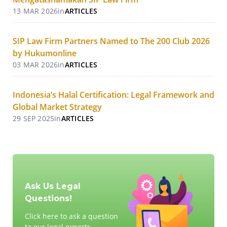
13 MAR 2026
in
ARTICLES
SIP Law Firm Partners Named to The 200 Club 2026
by Hukumonline
03 MAR 2026
in
ARTICLES
Indonesia’s Halal Certification: Legal Framework and
Global Market Strategy
29 SEP 2025
in
ARTICLES
Ask Us Legal
Questions!
Click here to ask a question
to our legal experts