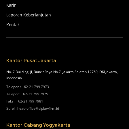
Karir
Laporan Keberlanjutan
Kontak
Kantor Pusat Jakarta
No. 7 Building, Jl, Buncit Raya No.7, Jakarta Selatan 12760, DKI Jakarta,
Indonesia
Telepon
:
+62-21 799 7973
Telepon
:
+62-21 799 7975
Faks
:
+62-21 799 7981
Surel
:
head-office@siplawfirm.id
Kantor Cabang Yogyakarta