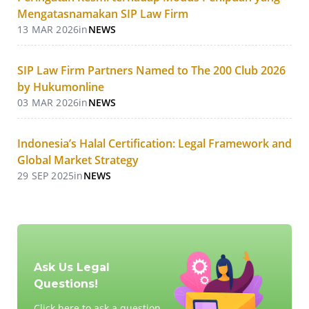
Mengatasnamakan SIP Law Firm
13 MAR 2026
in
NEWS
SIP Law Firm Partners Named to The 200 Club 2026
by Hukumonline
03 MAR 2026
in
NEWS
Indonesia’s Halal Certification: Legal Framework and
Global Market Strategy
29 SEP 2025
in
NEWS
Ask Us Legal
Questions!
Click here to ask a question