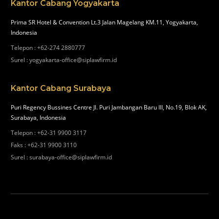
Kantor Cabang Yogyakarta
Prima SR Hotel & Convention Lt.3 Jalan Magelang KM.11, Yogyakarta,
Indonesia
Telepon
:
+62-274 2880777
Surel
:
yogyakarta-office@siplawfirm.id
Kantor Cabang Surabaya
Puri Regency Bussines Centre Jl. Puri Jambangan Baru III, No.19, Blok AK,
Surabaya, Indonesia
Telepon
:
+62-31 9900 3117
Faks
:
+62-31 9900 3110
Surel
:
surabaya-office@siplawfirm.id