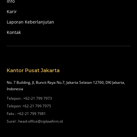
Info
Karir
Laporan Keberlanjutan
Kontak
Kantor Pusat Jakarta
No. 7 Building, Jl, Buncit Raya No.7, Jakarta Selatan 12760, DKI Jakarta,
Indonesia
Telepon
:
+62-21 799 7973
Telepon
:
+62-21 799 7975
Faks
:
+62-21 799 7981
Surel
:
head-office@siplawfirm.id