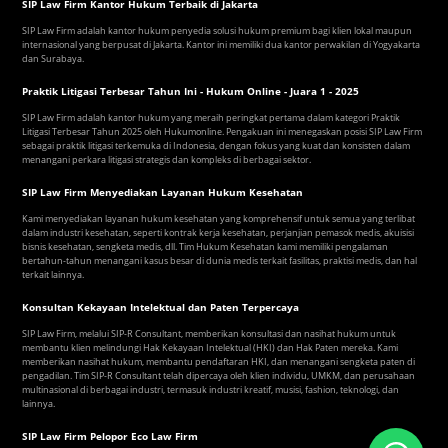
SIP Law Firm Kantor Hukum Terbaik di Jakarta
SIP Law Firm adalah kantor hukum penyedia solusi hukum premium bagi klien lokal maupun
internasional yang berpusat di Jakarta. Kantor ini memiliki dua kantor perwakilan di Yogyakarta
dan Surabaya.
Praktik Litigasi Terbesar Tahun Ini - Hukum Online - Juara 1 - 2025
SIP Law Firm adalah kantor hukum yang meraih peringkat pertama dalam kategori Praktik
Litigasi Terbesar Tahun 2025 oleh Hukumonline. Pengakuan ini menegaskan posisi SIP Law Firm
sebagai praktik litigasi terkemuka di Indonesia, dengan fokus yang kuat dan konsisten dalam
menangani perkara litigasi strategis dan kompleks di berbagai sektor.
SIP Law Firm Menyediakan Layanan Hukum Kesehatan
Kami menyediakan layanan hukum kesehatan yang komprehensif untuk semua yang terlibat
dalam industri kesehatan, seperti kontrak kerja kesehatan, perjanjian pemasok medis, akuisisi
bisnis kesehatan, sengketa medis, dll. Tim Hukum Kesehatan kami memiliki pengalaman
bertahun-tahun menangani kasus besar di dunia medis terkait fasilitas, praktisi medis, dan hal
terkait lainnya.
Konsultan Kekayaan Intelektual dan Paten Terpercaya
SIP Law Firm, melalui SIP-R Consultant, memberikan konsultasi dan nasihat hukum untuk
membantu klien melindungi Hak Kekayaan Intelektual (HKI) dan Hak Paten mereka. Kami
memberikan nasihat hukum, membantu pendaftaran HKI, dan menangani sengketa paten di
pengadilan. Tim SIP-R Consultant telah dipercaya oleh klien individu, UMKM, dan perusahaan
multinasional di berbagai industri, termasuk industri kreatif, musisi, fashion, teknologi, dan
lainnya.
SIP Law Firm Pelopor Eco Law Firm