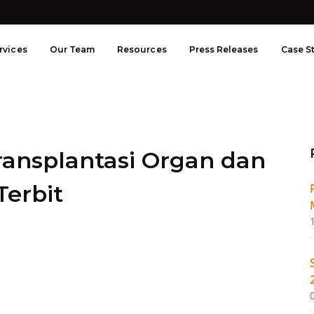
rvices
Our Team
Resources
Press Releases
Case S
ansplantasi Organ dan
Terbit