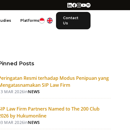
Contact
tudies
Platforms
Us
Pinned Posts
Peringatan Resmi terhadap Modus Penipuan yang
Mengatasnamakan SIP Law Firm
13 MAR 2026
in
NEWS
SIP Law Firm Partners Named to The 200 Club
2026 by Hukumonline
03 MAR 2026
in
NEWS