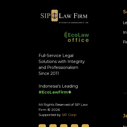
S
Le
In
F
Full-Service Legal
Solutions with Integrity
and Professionalism
Since 2011
Indonesia's Leading
#EcoLawFirm🍀
All Rights Reserved of SIP Law
Firm © 2026
Supported by
SIP Corp
J
No