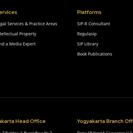
ervices
Platforms
gal Services & Practice Areas
SIP-R Consultant
tellectual Property
Regulasip
ind a Media Expert
SIP Library
Book Publications
akarta Head Office
Yogyakarta Branch Off
. 7 Building, Jl, Buncit Raya No.7,
Prima SR Hotel & Convention Lt.3 