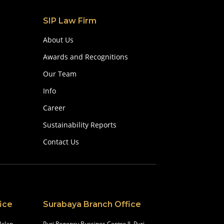
SIP Law Firm
About Us
Awards and Recognitions
Our Team
Info
Career
Sustainability Reports
Contact Us
ice
Surabaya Branch Office
Jalan
Puri Regency Bussines Centre Jl. Puri