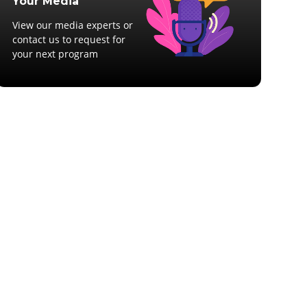
Your Media
View our media experts or
contact us to request for
your next program