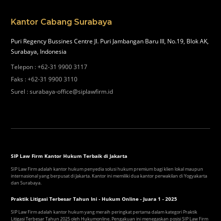
Kantor Cabang Surabaya
Puri Regency Bussines Centre Jl. Puri Jambangan Baru III, No.19, Blok AK,
Surabaya, Indonesia
Telepon
:
+62-31 9900 3117
Faks
:
+62-31 9900 3110
Surel
:
surabaya-office@siplawfirm.id
SIP Law Firm Kantor Hukum Terbaik di Jakarta
SIP Law Firm adalah kantor hukum penyedia solusi hukum premium bagi klien lokal maupun
internasional yang berpusat di Jakarta. Kantor ini memiliki dua kantor perwakilan di Yogyakarta
dan Surabaya.
Praktik Litigasi Terbesar Tahun Ini - Hukum Online - Juara 1 - 2025
SIP Law Firm adalah kantor hukum yang meraih peringkat pertama dalam kategori Praktik
Litigasi Terbesar Tahun 2025 oleh Hukumonline. Pengakuan ini menegaskan posisi SIP Law Firm