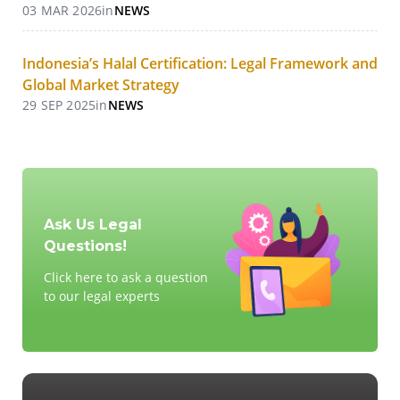
03 MAR 2026
in
NEWS
Indonesia’s Halal Certification: Legal Framework and
Global Market Strategy
29 SEP 2025
in
NEWS
Ask Us Legal
Questions!
Click here to ask a question
to our legal experts