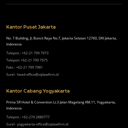
Kantor Pusat Jakarta
No. 7 Building, Jl, Buncit Raya No.7, Jakarta Selatan 12760, DKI Jakarta,
Indonesia
Telepon
:
+62-21 799 7973
Telepon
:
+62-21 799 7975
Faks
:
+62-21 799 7981
Surel
:
head-office@siplawfirm.id
Kantor Cabang Yogyakarta
Prima SR Hotel & Convention Lt.3 Jalan Magelang KM.11, Yogyakarta,
Indonesia
Telepon
:
+62-274 2880777
Surel
:
yogyakarta-office@siplawfirm.id