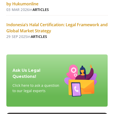
by Hukumonline
03 MAR 2026
in
ARTICLES
Indonesia’s Halal Certification: Legal Framework and
Global Market Strategy
29 SEP 2025
in
ARTICLES
Ask Us Legal
Questions!
Click here to ask a question
to our legal experts