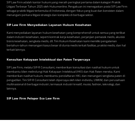
SIP Law Firm adalah kantor hukum yang meraih peringkat pertama dalam kategori Praktik
Litigasi Terbesar Tahun 2025 oleh Hukumonline. Pengakuan ini menegaskan posisi SIP Law Firm
sebagai praktik litigasi terkemuka di Indonesia, dengan fokus yang kuat dan konsisten dalam
menangani perkara litigasi strategis dan kompleks di berbagai sektor.
SIP Law Firm Menyediakan Layanan Hukum Kesehatan
Kami menyediakan layanan hukum kesehatan yang komprehensif untuk semua yang terlibat
dalam industri kesehatan, seperti kontrak kerja kesehatan, perjanjian pemasok medis, akuisisi
bisnis kesehatan, sengketa medis, dll. Tim Hukum Kesehatan kami memiliki pengalaman
bertahun-tahun menangani kasus besar di dunia medis terkait fasilitas, praktisi medis, dan hal
terkait lainnya.
Konsultan Kekayaan Intelektual dan Paten Terpercaya
SIP Law Firm, melalui SIP-R Consultant, memberikan konsultasi dan nasihat hukum untuk
membantu klien melindungi Hak Kekayaan Intelektual (HKI) dan Hak Paten mereka. Kami
memberikan nasihat hukum, membantu pendaftaran HKI, dan menangani sengketa paten di
pengadilan. Tim SIP-R Consultant telah dipercaya oleh klien individu, UMKM, dan perusahaan
multinasional di berbagai industri, termasuk industri kreatif, musisi, fashion, teknologi, dan
lainnya.
SIP Law Firm Pelopor Eco Law Firm