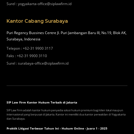
Surel
:
yogyakarta-office@siplawfirm.id
Kantor Cabang Surabaya
Puri Regency Bussines Centre Jl. Puri Jambangan Baru III, No.19, Blok AK,
Surabaya, Indonesia
Telepon
:
+62-31 9900 3117
Faks
:
+62-31 9900 3110
Surel
:
surabaya-office@siplawfirm.id
SIP Law Firm Kantor Hukum Terbaik di Jakarta
SIP Law Firm adalah kantor hukum penyedia solusi hukum premium bagi klien lokal maupun
internasional yang berpusat di Jakarta. Kantor ini memiliki dua kantor perwakilan di Yogyakarta
dan Surabaya.
Praktik Litigasi Terbesar Tahun Ini - Hukum Online - Juara 1 - 2025