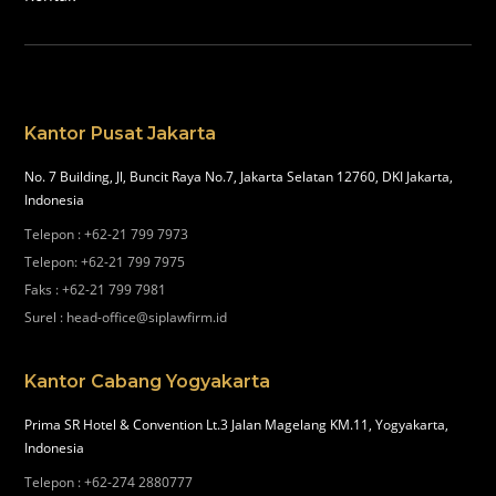
Kantor Pusat Jakarta
No. 7 Building, Jl, Buncit Raya No.7, Jakarta Selatan 12760, DKI Jakarta,
Indonesia
Telepon
:
+62-21 799 7973
Telepon
:
+62-21 799 7975
Faks
:
+62-21 799 7981
Surel
:
head-office@siplawfirm.id
Kantor Cabang Yogyakarta
Prima SR Hotel & Convention Lt.3 Jalan Magelang KM.11, Yogyakarta,
Indonesia
Telepon
:
+62-274 2880777