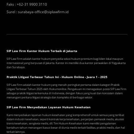
Faks
:
+62-31 9900 3110
Surel
:
surabaya-office@siplawfirm.id
SIP Law Firm Kantor Hukum Terbaik di Jakarta
SIP Law Firm adalah kantor hukum penyedia solusi hukum premium bagi klien lokal maupun
internasional yang berpusat di Jakarta. Kantor ini memiliki dua kantor perwakilan di Yogyakarta
dan Surabaya.
Praktik Litigasi Terbesar Tahun Ini - Hukum Online - Juara 1 - 2025
SIP Law Firm adalah kantor hukum yang meraih peringkat pertama dalam kategori Praktik
Litigasi Terbesar Tahun 2025 oleh Hukumonline. Pengakuan ini menegaskan posisi SIP Law Firm
sebagai praktik litigasi terkemuka di Indonesia, dengan fokus yang kuat dan konsisten dalam
menangani perkara litigasi strategis dan kompleks di berbagai sektor.
SIP Law Firm Menyediakan Layanan Hukum Kesehatan
Kami menyediakan layanan hukum kesehatan yang komprehensif untuk semua yang terlibat
dalam industri kesehatan, seperti kontrak kerja kesehatan, perjanjian pemasok medis, akuisisi
bisnis kesehatan, sengketa medis, dll. Tim Hukum Kesehatan kami memiliki pengalaman
bertahun-tahun menangani kasus besar di dunia medis terkait fasilitas, praktisi medis, dan hal
terkait lainnya.