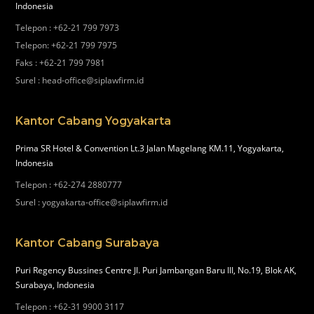
Indonesia
Telepon
:
+62-21 799 7973
Telepon
:
+62-21 799 7975
Faks
:
+62-21 799 7981
Surel
:
head-office@siplawfirm.id
Kantor Cabang Yogyakarta
Prima SR Hotel & Convention Lt.3 Jalan Magelang KM.11, Yogyakarta,
Indonesia
Telepon
:
+62-274 2880777
Surel
:
yogyakarta-office@siplawfirm.id
Kantor Cabang Surabaya
Puri Regency Bussines Centre Jl. Puri Jambangan Baru III, No.19, Blok AK,
Surabaya, Indonesia
Telepon
:
+62-31 9900 3117