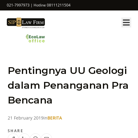
021-7997973 | Hotline 08111211504
Pentingnya UU Geologi
dalam Penanganan Pra
Bencana
21 February 2019
in
BERITA
SHARE