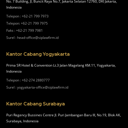
No. 7 Building, Jl, Buncit Raya No.7, Jakarta Selatan 12760, DKI Jakarta,
Indonesia
Telepon
:
+62-21 799 7973
Telepon
:
+62-21 799 7975
Faks
:
+62-21 799 7981
Surel
:
head-office@siplawfirm.id
Kantor Cabang Yogyakarta
Prima SR Hotel & Convention Lt.3 Jalan Magelang KM.11, Yogyakarta,
Indonesia
Telepon
:
+62-274 2880777
Surel
:
yogyakarta-office@siplawfirm.id
Kantor Cabang Surabaya
Puri Regency Bussines Centre Jl. Puri Jambangan Baru III, No.19, Blok AK,
Surabaya, Indonesia