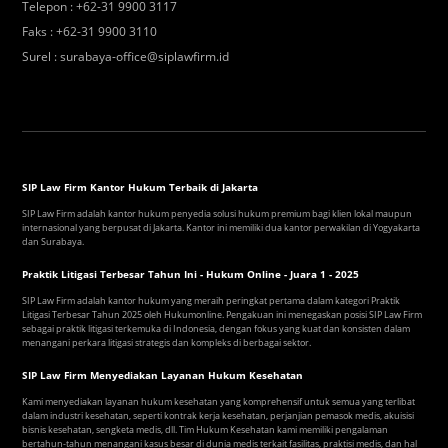
Telepon
:
+62-31 9900 3117
Faks
:
+62-31 9900 3110
Surel
:
surabaya-office@siplawfirm.id
SIP Law Firm Kantor Hukum Terbaik di Jakarta
SIP Law Firm adalah kantor hukum penyedia solusi hukum premium bagi klien lokal maupun
internasional yang berpusat di Jakarta. Kantor ini memiliki dua kantor perwakilan di Yogyakarta
dan Surabaya.
Praktik Litigasi Terbesar Tahun Ini - Hukum Online - Juara 1 - 2025
SIP Law Firm adalah kantor hukum yang meraih peringkat pertama dalam kategori Praktik
Litigasi Terbesar Tahun 2025 oleh Hukumonline. Pengakuan ini menegaskan posisi SIP Law Firm
sebagai praktik litigasi terkemuka di Indonesia, dengan fokus yang kuat dan konsisten dalam
menangani perkara litigasi strategis dan kompleks di berbagai sektor.
SIP Law Firm Menyediakan Layanan Hukum Kesehatan
Kami menyediakan layanan hukum kesehatan yang komprehensif untuk semua yang terlibat
dalam industri kesehatan, seperti kontrak kerja kesehatan, perjanjian pemasok medis, akuisisi
bisnis kesehatan, sengketa medis, dll. Tim Hukum Kesehatan kami memiliki pengalaman
bertahun-tahun menangani kasus besar di dunia medis terkait fasilitas, praktisi medis, dan hal