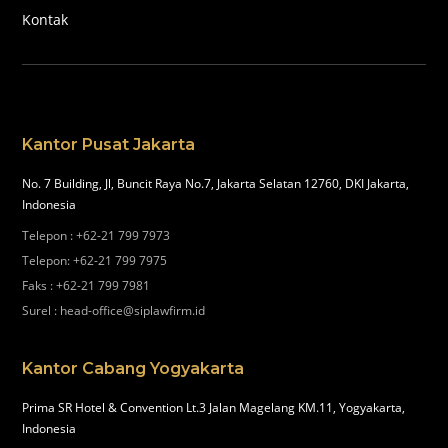
Kontak
Kantor Pusat Jakarta
No. 7 Building, Jl, Buncit Raya No.7, Jakarta Selatan 12760, DKI Jakarta,
Indonesia
Telepon
:
+62-21 799 7973
Telepon
:
+62-21 799 7975
Faks
:
+62-21 799 7981
Surel
:
head-office@siplawfirm.id
Kantor Cabang Yogyakarta
Prima SR Hotel & Convention Lt.3 Jalan Magelang KM.11, Yogyakarta,
Indonesia