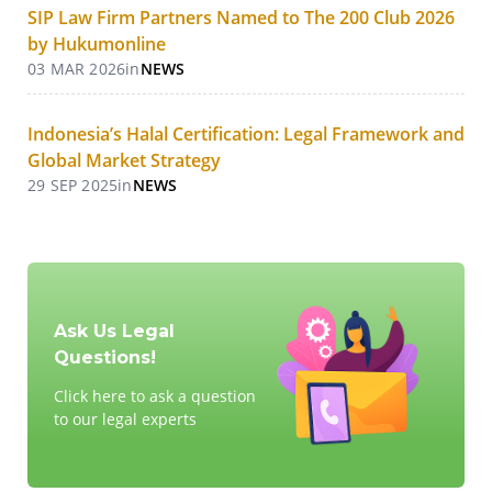
SIP Law Firm Partners Named to The 200 Club 2026
by Hukumonline
03 MAR 2026
in
NEWS
Indonesia’s Halal Certification: Legal Framework and
Global Market Strategy
29 SEP 2025
in
NEWS
Ask Us Legal
Questions!
Click here to ask a question
to our legal experts