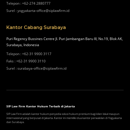
Telepon
:
+62-274 2880777
Surel
:
yogyakarta-office@siplawfirm.id
Kantor Cabang Surabaya
Puri Regency Bussines Centre Jl. Puri Jambangan Baru III, No.19, Blok AK,
Surabaya, Indonesia
Telepon
:
+62-31 9900 3117
Faks
:
+62-31 9900 3110
Surel
:
surabaya-office@siplawfirm.id
SIP Law Firm Kantor Hukum Terbaik di Jakarta
SIP Law Firm adalah kantor hukum penyedia solusi hukum premium bagi klien lokal maupun
internasional yang berpusat di Jakarta. Kantor ini memiliki dua kantor perwakilan di Yogyakarta
dan Surabaya.