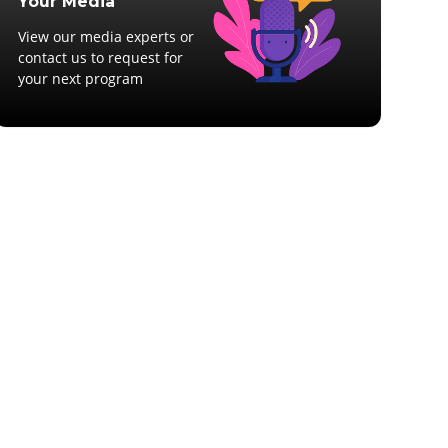
Your Media
View our media experts or
contact us to request for
your next program