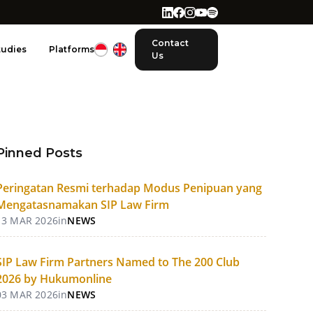
Contact
tudies
Platforms
Us
Pinned Posts
Peringatan Resmi terhadap Modus Penipuan yang
Mengatasnamakan SIP Law Firm
13 MAR 2026
in
NEWS
SIP Law Firm Partners Named to The 200 Club
2026 by Hukumonline
03 MAR 2026
in
NEWS