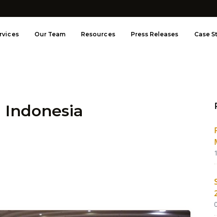
rvices
Our Team
Resources
Press Releases
Case S
 Indonesia