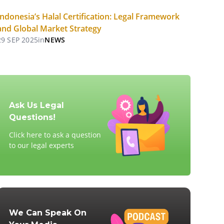
Indonesia’s Halal Certification: Legal Framework
and Global Market Strategy
29 SEP 2025
in
NEWS
Ask Us Legal
Questions!
Click here to ask a question
to our legal experts
We Can Speak On