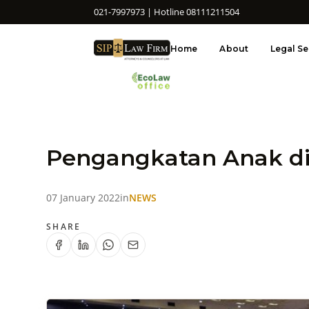
021-7997973 | Hotline 08111211504
Home
About
Legal Se
Pengangkatan Anak di
07 January 2022
in
NEWS
SHARE