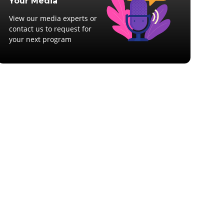
Your Media
View our media experts or
contact us to request for
your next program