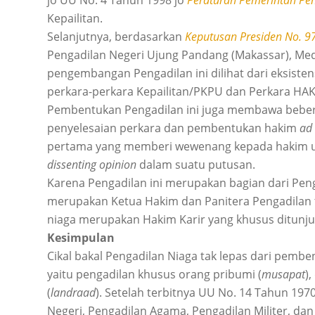
jo UU No. 4 Tahun 1998 jo
Peraturan Pemerintah Pe
Kepailitan.
Selanjutnya, berdasarkan
Keputusan Presiden No. 9
Pengadilan Negeri Ujung Pandang (Makassar), Me
pengembangan Pengadilan ini dilihat dari eksiste
perkara-perkara Kepailitan/PKPU dan Perkara HAK
Pembentukan Pengadilan ini juga membawa beber
penyelesaian perkara dan pembentukan hakim
ad
pertama yang memberi wewenang kepada hakim u
dissenting opinion
dalam suatu putusan.
Karena Pengadilan ini merupakan bagian dari Pen
merupakan Ketua Hakim dan Panitera Pengadilan
niaga merupakan Hakim Karir yang khusus ditunjuk
Kesimpulan
Cikal bakal Pengadilan Niaga tak lepas dari pemb
yaitu pengadilan khusus orang pribumi (
musapat
)
(
landraad
). Setelah terbitnya UU No. 14 Tahun 197
Negeri, Pengadilan Agama, Pengadilan Militer, da