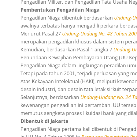
Pengadilan Militer, dan Pengadilan Tata Usaha Ne
Pembentukan Pengadilan Niaga
Pengadilan Niaga dibentuk berdasarkan
Undang-Un
awalnya terbatas hanya mengadili perkara berdas
Menurut Pasal 27
Undang-Undang No. 48 Tahun 200
merupakan pengadilan khusus dalam sistem perad
Kemudian, berdasarkan Pasal 1 angka 7
Undang-Un
Penundaan Kewajiban Pembayaran Utang (UU Kepai
Pengadilan Niaga dalam lingkungan peradilan um
Tetapi pada tahun 2001, terjadi perluasan yang 
Atas Kekayaan Intelektual (HAKI), meliputi kewen
desain industri, dan desain tata letak sirkuit terpa
Selanjutnya, berdasarkan
Undang-Undang No. 24 T
kewenangan pengadilan ini bertambah. UU ters
memutus sengketa proses likuidasi bank yang di
Dibentuk di Jakarta
Pengadilan Niaga pertama kali dibentuk di Pengadi