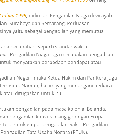
ngganti Undang-Undang No. 1 Tahun 1998
tentang
7 tahun 1999
,
didirikan Pengadilan Niaga di wilayah
dan, Surabaya dan Semarang. Perluasan
nsinya yaitu sebagai pengadilan yang memutus
I.
apa perubahan, seperti standar waktu
 hoc
. Pengadilan Niaga juga merupakan pengadilan
ntuk menyatakan perbedaan pendapat atau
gadilan Negeri, maka Ketua Hakim dan Panitera juga
 tersebut. Namun, hakim yang menangani perkara
 atau ditugaskan untuk itu.
entukan pengadilan pada masa kolonial Belanda,
, dan pengadilan khusus orang golongan Eropa
0, terbentuk empat pengadilan, yakni Pengadilan
n Pengadilan Tata Usaha Negara (PTUN).