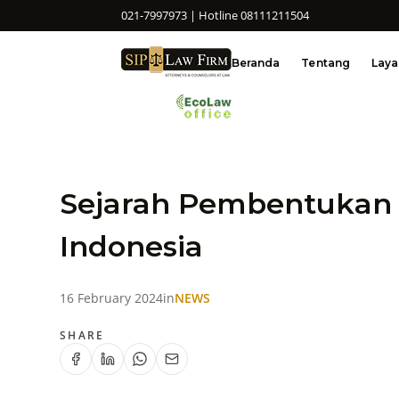
021-7997973 | Hotline 08111211504
Beranda
Tentang
Lay
Sejarah Pembentukan 
Indonesia
16 February 2024
in
NEWS
SHARE