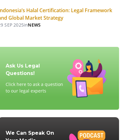
Indonesia’s Halal Certification: Legal Framework
and Global Market Strategy
29 SEP 2025
in
NEWS
Ask Us Legal
Questions!
Click here to ask a question
to our legal experts
We Can Speak On