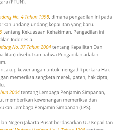
gara (PTUN).
dang No. 4 Tahun 1998
, dimana pengadilan ini pada
arkan undang-undang kepailitan yang baru.
9
tentang Kekuasaan Kehakiman, Pengadilan ini
ilan Indonesia.
dang No. 37 Tahun 2004
tentang Kepailitan Dan
litan) disebutkan bahwa Pengadilan adalah
um.
mencakup kewenangan untuk mengadili perkara Hak
angan memeriksa sengketa merek, paten, hak cipta,
du.
ahun 2004
tentang Lembaga Penjamin Simpanan,
ebut memberikan kewenangan memeriksa dan
lakukan Lembaga Penjamin Simpanan (LPS).
lan Negeri Jakarta Pusat berdasarkan UU Kepailitan