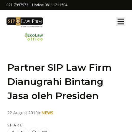
021-7997973 | Hotline 08111211504
Partner SIP Law Firm
Dianugrahi Bintang
Jasa oleh Presiden
22 August 2019
in
NEWS
SHARE