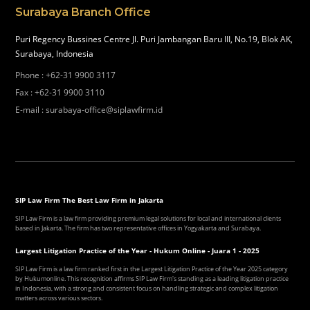
Surabaya Branch Office
Puri Regency Bussines Centre Jl. Puri Jambangan Baru III, No.19, Blok AK,
Surabaya, Indonesia
Phone
:
+62-31 9900 3117
Fax
:
+62-31 9900 3110
E-mail
:
surabaya-office@siplawfirm.id
SIP Law Firm The Best Law Firm in Jakarta
SIP Law Firm is a law firm providing premium legal solutions for local and international clients
based in Jakarta. The firm has two representative offices in Yogyakarta and Surabaya.
Largest Litigation Practice of the Year - Hukum Online - Juara 1 - 2025
SIP Law Firm is a law firm ranked first in the Largest Litigation Practice of the Year 2025 category
by Hukumonline. This recognition affirms SIP Law Firm's standing as a leading litigation practice
in Indonesia, with a strong and consistent focus on handling strategic and complex litigation
matters across various sectors.