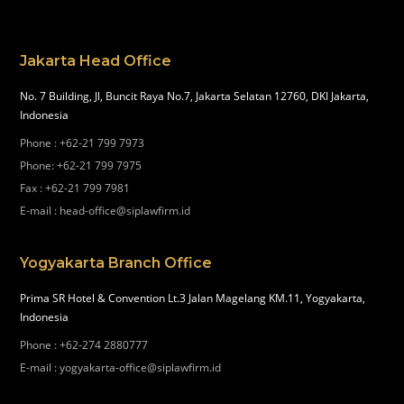
Jakarta Head Office
No. 7 Building, Jl, Buncit Raya No.7, Jakarta Selatan 12760, DKI Jakarta,
Indonesia
Phone
:
+62-21 799 7973
Phone
:
+62-21 799 7975
Fax
:
+62-21 799 7981
E-mail
:
head-office@siplawfirm.id
Yogyakarta Branch Office
Prima SR Hotel & Convention Lt.3 Jalan Magelang KM.11, Yogyakarta,
Indonesia
Phone
:
+62-274 2880777
E-mail
:
yogyakarta-office@siplawfirm.id