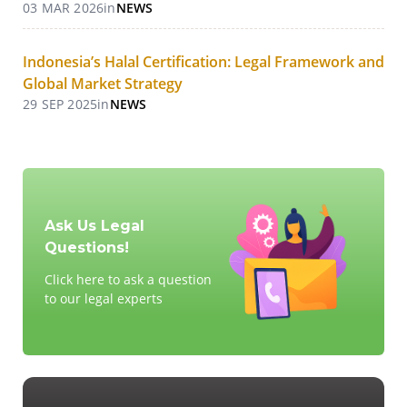
03 MAR 2026
in
NEWS
Indonesia’s Halal Certification: Legal Framework and
Global Market Strategy
29 SEP 2025
in
NEWS
Ask Us Legal
Questions!
Click here to ask a question
to our legal experts