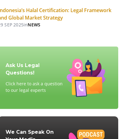
Indonesia’s Halal Certification: Legal Framework
and Global Market Strategy
29 SEP 2025
in
NEWS
Ask Us Legal
Questions!
Click here to ask a question
to our legal experts
We Can Speak On