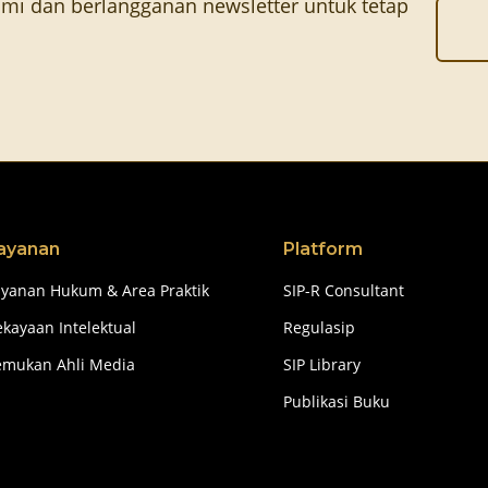
mi dan berlangganan newsletter untuk tetap
ayanan
Platform
ayanan Hukum & Area Praktik
SIP-R Consultant
kayaan Intelektual
Regulasip
emukan Ahli Media
SIP Library
Publikasi Buku