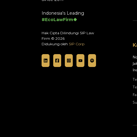
Indonesia's Leading
#EcoLawFirm🍀
Hak Cipta Dilindungi SIP Law
Firm © 2026
Didukung oleh
SIP Corp
K
No
Ja
In
Te
Te
Fa
Su