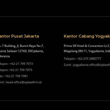
antor Pusat Jakarta
Kantor Cabang Yogyak
. 7 Building, Jl, Buncit Raya No.7,
Prima SR Hotel & Convention Lt.3 
karta Selatan 12760, DKI Jakarta,
Magelang KM.11, Yogyakarta, Ind
donesia
Telepon
:
+62-274 2880777
lepon
:
+62-21 799 7973
Surel
:
yogyakarta-office@siplawf
lepon
:
+62-21 799 7975
ks
:
+62-21 799 7981
rel
:
head-office@siplawfirm.id