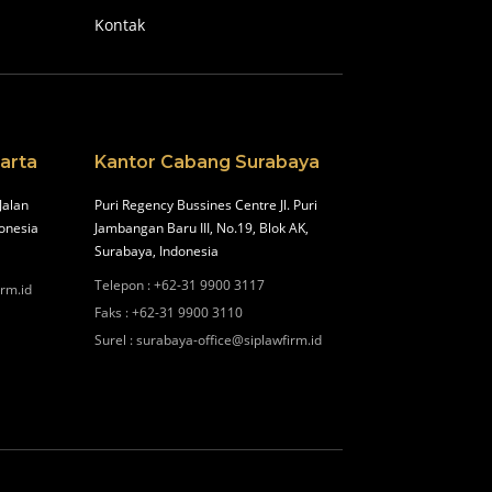
Kontak
arta
Kantor Cabang Surabaya
Jalan
Puri Regency Bussines Centre Jl. Puri
onesia
Jambangan Baru III, No.19, Blok AK,
Surabaya, Indonesia
Telepon
:
+62-31 9900 3117
irm.id
Faks
:
+62-31 9900 3110
Surel
:
surabaya-office@siplawfirm.id