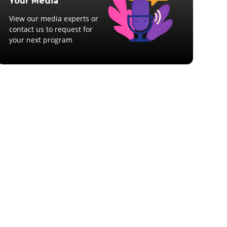
Your Media
View our media experts or
contact us to request for
your next program