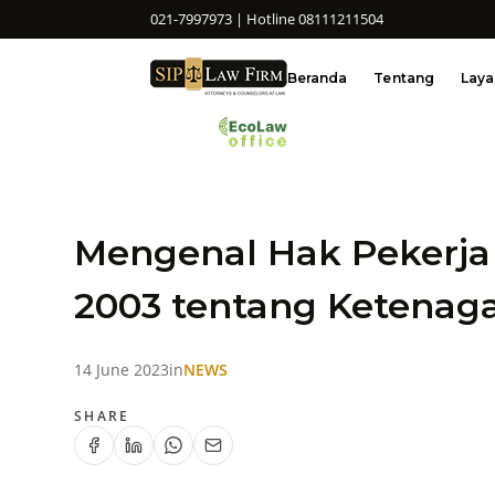
021-7997973 | Hotline 08111211504
Beranda
Tentang
Lay
Mengenal Hak Pekerja
2003 tentang Ketenag
14 June 2023
in
NEWS
SHARE