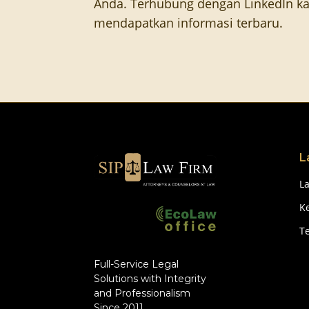
Anda. Terhubung dengan LinkedIn ka
mendapatkan informasi terbaru.
L
L
Ke
T
Full-Service Legal
Solutions with Integrity
and Professionalism
Since 2011