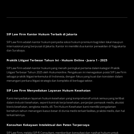
SIP Law Firm Kantor Hukum Terbaik di Jakarta
SIP Law Firm adalah kantor hukum penyedia solusi hukum premium bagi klien lokal maupun
internasional yang berpusat di Jakarta. Kantor ini memiliki dua kantor perwakilan di Yogyakarta
dan Surabaya.
Praktik Litigasi Terbesar Tahun Ini - Hukum Online - Juara 1 - 2025
SIP Law Firm adalah kantor hukum yang meraih peringkat pertama dalam kategori Praktik
Litigasi Terbesar Tahun 2025 oleh Hukumonline. Pengakuan ini menegaskan posisi SIP Law Firm
sebagai praktik litigasi terkemuka di Indonesia, dengan fokus yang kuat dan konsisten dalam
menangani perkara litigasi strategis dan kompleks di berbagai sektor.
SIP Law Firm Menyediakan Layanan Hukum Kesehatan
Kami menyediakan layanan hukum kesehatan yang komprehensif untuk semua yang terlibat
dalam industri kesehatan, seperti kontrak kerja kesehatan, perjanjian pemasok medis, akuisisi
bisnis kesehatan, sengketa medis, dll. Tim Hukum Kesehatan kami memiliki pengalaman
bertahun-tahun menangani kasus besar di dunia medis terkait fasilitas, praktisi medis, dan hal
terkait lainnya.
Konsultan Kekayaan Intelektual dan Paten Terpercaya
SIP Law Firm, melalui SIP-R Consultant, memberikan konsultasi dan nasihat hukum untuk