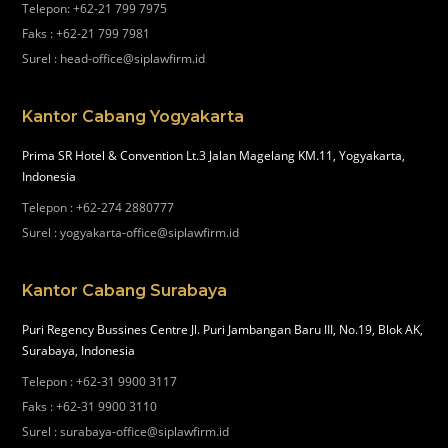
Telepon
:
+62-21 799 7975
Faks
:
+62-21 799 7981
Surel
:
head-office@siplawfirm.id
Kantor Cabang Yogyakarta
Prima SR Hotel & Convention Lt.3 Jalan Magelang KM.11, Yogyakarta,
Indonesia
Telepon
:
+62-274 2880777
Surel
:
yogyakarta-office@siplawfirm.id
Kantor Cabang Surabaya
Puri Regency Bussines Centre Jl. Puri Jambangan Baru III, No.19, Blok AK,
Surabaya, Indonesia
Telepon
:
+62-31 9900 3117
Faks
:
+62-31 9900 3110
Surel
:
surabaya-office@siplawfirm.id