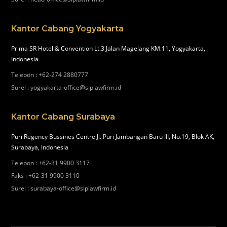
Kantor Cabang Yogyakarta
Prima SR Hotel & Convention Lt.3 Jalan Magelang KM.11, Yogyakarta,
Indonesia
Telepon
:
+62-274 2880777
Surel
:
yogyakarta-office@siplawfirm.id
Kantor Cabang Surabaya
Puri Regency Bussines Centre Jl. Puri Jambangan Baru III, No.19, Blok AK,
Surabaya, Indonesia
Telepon
:
+62-31 9900 3117
Faks
:
+62-31 9900 3110
Surel
:
surabaya-office@siplawfirm.id