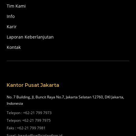
Tim Kami
Info
Karir
Laporan Keberlanjutan
Kontak
Kantor Pusat Jakarta
No. 7 Building, Jl, Buncit Raya No.7, Jakarta Selatan 12760, DKI Jakarta,
Indonesia
Telepon
:
+62-21 799 7973
Telepon
:
+62-21 799 7975
Faks
:
+62-21 799 7981
Surel
:
head-office@siplawfirm.id