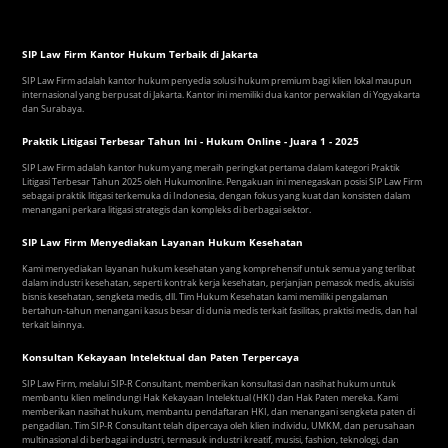
SIP Law Firm Kantor Hukum Terbaik di Jakarta
SIP Law Firm adalah kantor hukum penyedia solusi hukum premium bagi klien lokal maupun
internasional yang berpusat di Jakarta. Kantor ini memiliki dua kantor perwakilan di Yogyakarta
dan Surabaya.
Praktik Litigasi Terbesar Tahun Ini - Hukum Online - Juara 1 - 2025
SIP Law Firm adalah kantor hukum yang meraih peringkat pertama dalam kategori Praktik
Litigasi Terbesar Tahun 2025 oleh Hukumonline. Pengakuan ini menegaskan posisi SIP Law Firm
sebagai praktik litigasi terkemuka di Indonesia, dengan fokus yang kuat dan konsisten dalam
menangani perkara litigasi strategis dan kompleks di berbagai sektor.
SIP Law Firm Menyediakan Layanan Hukum Kesehatan
Kami menyediakan layanan hukum kesehatan yang komprehensif untuk semua yang terlibat
dalam industri kesehatan, seperti kontrak kerja kesehatan, perjanjian pemasok medis, akuisisi
bisnis kesehatan, sengketa medis, dll. Tim Hukum Kesehatan kami memiliki pengalaman
bertahun-tahun menangani kasus besar di dunia medis terkait fasilitas, praktisi medis, dan hal
terkait lainnya.
Konsultan Kekayaan Intelektual dan Paten Terpercaya
SIP Law Firm, melalui SIP-R Consultant, memberikan konsultasi dan nasihat hukum untuk
membantu klien melindungi Hak Kekayaan Intelektual (HKI) dan Hak Paten mereka. Kami
memberikan nasihat hukum, membantu pendaftaran HKI, dan menangani sengketa paten di
pengadilan. Tim SIP-R Consultant telah dipercaya oleh klien individu, UMKM, dan perusahaan
multinasional di berbagai industri, termasuk industri kreatif, musisi, fashion, teknologi, dan