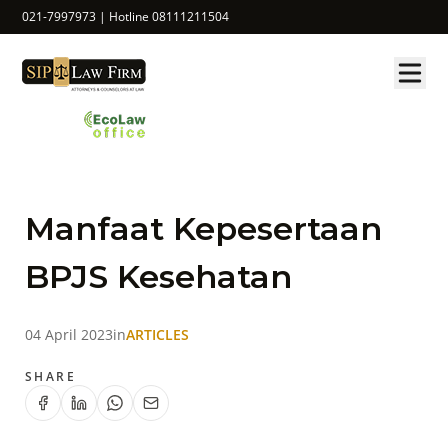
021-7997973 | Hotline 08111211504
Manfaat Kepesertaan
BPJS Kesehatan
04 April 2023
in
ARTICLES
SHARE