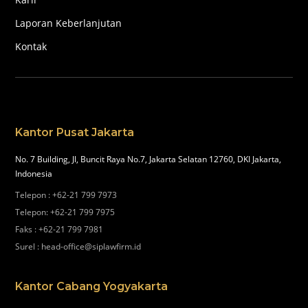
Laporan Keberlanjutan
Kontak
Kantor Pusat Jakarta
No. 7 Building, Jl, Buncit Raya No.7, Jakarta Selatan 12760, DKI Jakarta,
Indonesia
Telepon
:
+62-21 799 7973
Telepon
:
+62-21 799 7975
Faks
:
+62-21 799 7981
Surel
:
head-office@siplawfirm.id
Kantor Cabang Yogyakarta