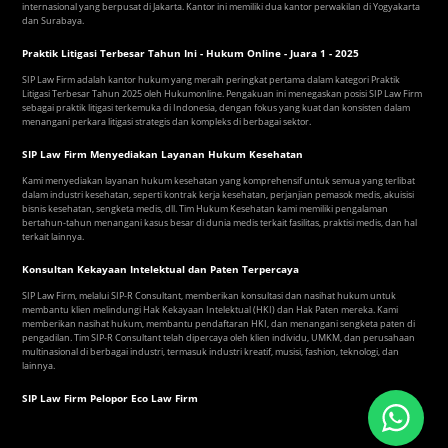
internasional yang berpusat di Jakarta. Kantor ini memiliki dua kantor perwakilan di Yogyakarta
dan Surabaya.
Praktik Litigasi Terbesar Tahun Ini - Hukum Online - Juara 1 - 2025
SIP Law Firm adalah kantor hukum yang meraih peringkat pertama dalam kategori Praktik
Litigasi Terbesar Tahun 2025 oleh Hukumonline. Pengakuan ini menegaskan posisi SIP Law Firm
sebagai praktik litigasi terkemuka di Indonesia, dengan fokus yang kuat dan konsisten dalam
menangani perkara litigasi strategis dan kompleks di berbagai sektor.
SIP Law Firm Menyediakan Layanan Hukum Kesehatan
Kami menyediakan layanan hukum kesehatan yang komprehensif untuk semua yang terlibat
dalam industri kesehatan, seperti kontrak kerja kesehatan, perjanjian pemasok medis, akuisisi
bisnis kesehatan, sengketa medis, dll. Tim Hukum Kesehatan kami memiliki pengalaman
bertahun-tahun menangani kasus besar di dunia medis terkait fasilitas, praktisi medis, dan hal
terkait lainnya.
Konsultan Kekayaan Intelektual dan Paten Terpercaya
SIP Law Firm, melalui SIP-R Consultant, memberikan konsultasi dan nasihat hukum untuk
membantu klien melindungi Hak Kekayaan Intelektual (HKI) dan Hak Paten mereka. Kami
memberikan nasihat hukum, membantu pendaftaran HKI, dan menangani sengketa paten di
pengadilan. Tim SIP-R Consultant telah dipercaya oleh klien individu, UMKM, dan perusahaan
multinasional di berbagai industri, termasuk industri kreatif, musisi, fashion, teknologi, dan
lainnya.
SIP Law Firm Pelopor Eco Law Firm