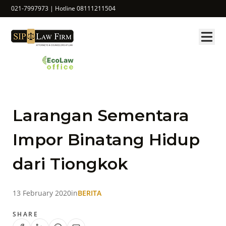
021-7997973 | Hotline 08111211504
Larangan Sementara
Impor Binatang Hidup
dari Tiongkok
13 February 2020
in
BERITA
SHARE