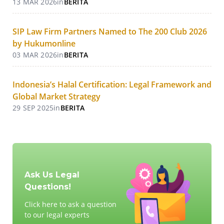
13 MAR 2026
in
BERITA
SIP Law Firm Partners Named to The 200 Club 2026
by Hukumonline
03 MAR 2026
in
BERITA
Indonesia’s Halal Certification: Legal Framework and
Global Market Strategy
29 SEP 2025
in
BERITA
Ask Us Legal
Questions!
Click here to ask a question
to our legal experts