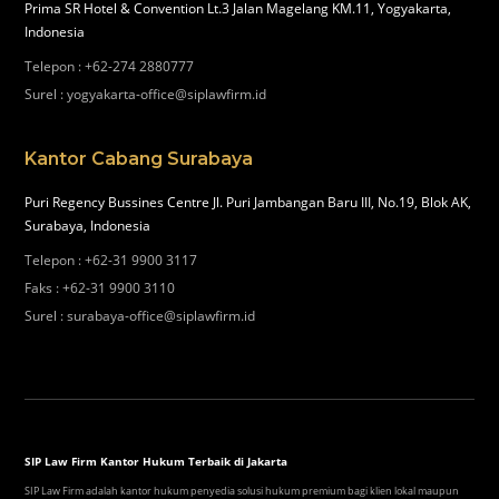
Prima SR Hotel & Convention Lt.3 Jalan Magelang KM.11, Yogyakarta,
Indonesia
Telepon
:
+62-274 2880777
Surel
:
yogyakarta-office@siplawfirm.id
Kantor Cabang Surabaya
Puri Regency Bussines Centre Jl. Puri Jambangan Baru III, No.19, Blok AK,
Surabaya, Indonesia
Telepon
:
+62-31 9900 3117
Faks
:
+62-31 9900 3110
Surel
:
surabaya-office@siplawfirm.id
SIP Law Firm Kantor Hukum Terbaik di Jakarta
SIP Law Firm adalah kantor hukum penyedia solusi hukum premium bagi klien lokal maupun