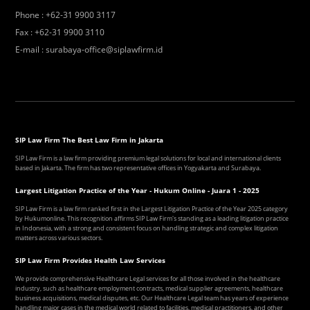
Phone
:
+62-31 9900 3117
Fax
:
+62-31 9900 3110
E-mail
:
surabaya-office@siplawfirm.id
SIP Law Firm The Best Law Firm in Jakarta
SIP Law Firm is a law firm providing premium legal solutions for local and international clients
based in Jakarta. The firm has two representative offices in Yogyakarta and Surabaya.
Largest Litigation Practice of the Year - Hukum Online - Juara 1 - 2025
SIP Law Firm is a law firm ranked first in the Largest Litigation Practice of the Year 2025 category
by Hukumonline. This recognition affirms SIP Law Firm's standing as a leading litigation practice
in Indonesia, with a strong and consistent focus on handling strategic and complex litigation
matters across various sectors.
SIP Law Firm Provides Health Law Services
We provide comprehensive Healthcare Legal services for all those involved in the healthcare
industry, such as healthcare employment contracts, medical supplier agreements, healthcare
business acquisitions, medical disputes, etc. Our Healthcare Legal team has years of experience
handling major cases in the medical world related to facilities, medical practitioners, and other