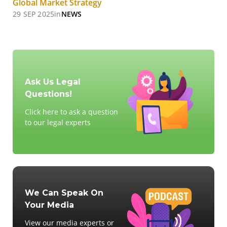
Global Market Strategy
29 SEP 2025
in
NEWS
Ask Us Legal
Questions!
Click here to ask a question
to our legal experts
We Can Speak On
Your Media
View our media experts or