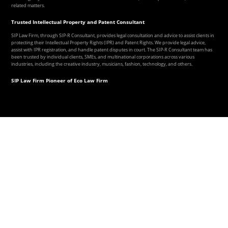
related matters.
Trusted Intellectual Property and Patent Consultant
SIP Law Firm, through SIP-R Consultant, provides legal consultation and advice to assist clients in
protecting their Intellectual Property Rights (IPR) and Patent Rights. We provide legal advice,
assist with IPR registration, and handle patent disputes in court. The SIP-R Consultant team has
been trusted by individual clients, SMEs, and multinational corporations across various
industries, including the creative industry, musicians, fashion, technology, and others.
SIP Law Firm Pioneer of Eco Law Firm