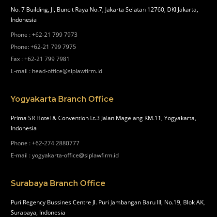
No. 7 Building, Jl, Buncit Raya No.7, Jakarta Selatan 12760, DKI Jakarta,
Indonesia
Phone
:
+62-21 799 7973
Phone
:
+62-21 799 7975
Fax
:
+62-21 799 7981
E-mail
:
head-office@siplawfirm.id
Yogyakarta Branch Office
Prima SR Hotel & Convention Lt.3 Jalan Magelang KM.11, Yogyakarta,
Indonesia
Phone
:
+62-274 2880777
E-mail
:
yogyakarta-office@siplawfirm.id
Surabaya Branch Office
Puri Regency Bussines Centre Jl. Puri Jambangan Baru III, No.19, Blok AK,
Surabaya, Indonesia