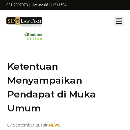
021-7997973 | Hotline 08111211504
Ketentuan
Menyampaikan
Pendapat di Muka
Umum
07 September 2018
in
NEWS