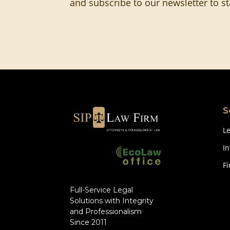
and subscribe to our newsletter to s
S
Le
In
F
Full-Service Legal
Solutions with Integrity
and Professionalism
Since 2011