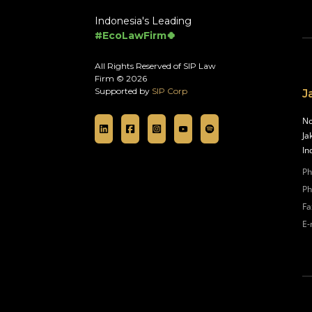
Indonesia's Leading
#EcoLawFirm🍀
All Rights Reserved of SIP Law
Firm © 2026
Supported by
SIP Corp
J
No
Ja
In
Ph
Ph
Fa
E-