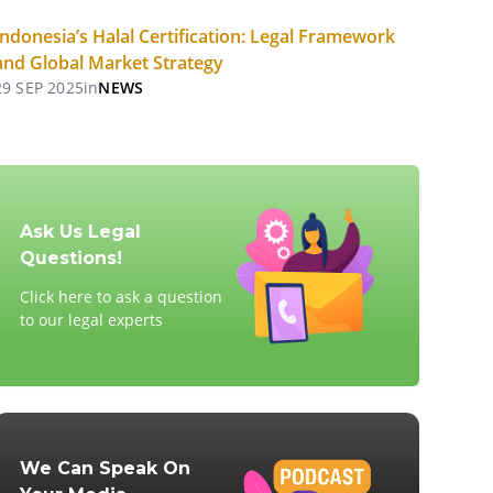
Indonesia’s Halal Certification: Legal Framework
and Global Market Strategy
29 SEP 2025
in
NEWS
Ask Us Legal
Questions!
Click here to ask a question
to our legal experts
We Can Speak On