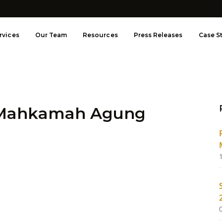
rvices
Our Team
Resources
Press Releases
Case S
s Mahkamah Agung