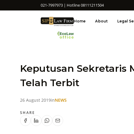
021-7997973 | Hotline 08111211504
Home
About
Legal Se
Keputusan Sekretari
Telah Terbit
26 August 2019
in
NEWS
SHARE