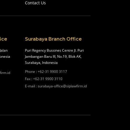
Contact Us
ice
Surabaya Branch Office
Jalan
Puri Regency Bussines Centre Jl. Puri
onesia
Jambangan Baru III, No.19, Blok AK,
Surabaya, Indonesia
Phone
:
+62-31 9900 3117
firm.id
Fax
:
+62-31 9900 3110
E-mail
:
surabaya-office@siplawfirm.id