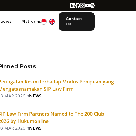
Contact
tudies
Platforms
Us
Pinned Posts
Peringatan Resmi terhadap Modus Penipuan yang
Mengatasnamakan SIP Law Firm
13 MAR 2026
in
NEWS
SIP Law Firm Partners Named to The 200 Club
2026 by Hukumonline
03 MAR 2026
in
NEWS