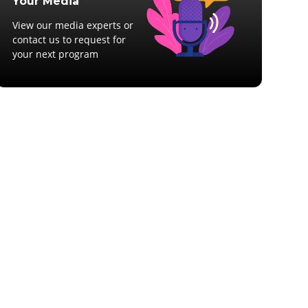
Your Media
View our media experts or
contact us to request for
your next program