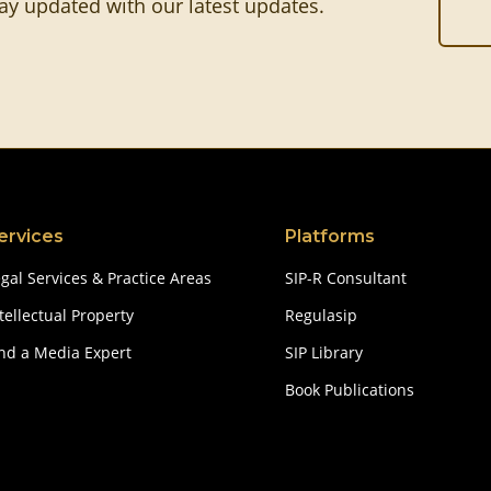
tay updated with our latest updates.
ervices
Platforms
gal Services & Practice Areas
SIP-R Consultant
tellectual Property
Regulasip
ind a Media Expert
SIP Library
Book Publications