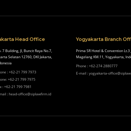
akarta Head Office
Yogyakarta Branch Off
. 7 Building, Jl, Buncit Raya No.7,
Prima SR Hotel & Convention Lt.3 
karta Selatan 12760, DKI Jakarta,
Magelang KM.11, Yogyakarta, Ind
donesia
Phone
:
+62-274 2880777
one
:
+62-21 799 7973
E-mail
:
yogyakarta-office@siplaw
one
:
+62-21 799 7975
x
:
+62-21 799 7981
mail
:
head-office@siplawfirm.id