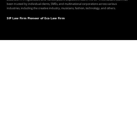
been trusted by individual clients, SMEs, and multinational corporations across various
industries, including the creative industry, musicians, fashion, technology, and others.
SIP Law Firm Pioneer of Eco Law Firm