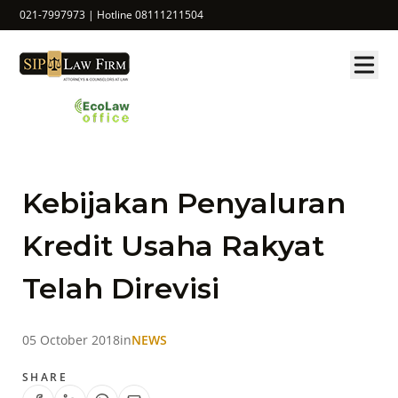
021-7997973 | Hotline 08111211504
Kebijakan Penyaluran
Kredit Usaha Rakyat
Telah Direvisi
05 October 2018
in
NEWS
SHARE