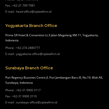
Fax
:
+62-21 799 7981
E-mail
:
head-office@siplawfirm.id
Yogyakarta Branch Office
Prima SR Hotel & Convention Lt.3 Jalan Magelang KM.11, Yogyakarta,
Indonesia
Phone
:
+62-274 2880777
E-mail
:
yogyakarta-office@siplawfirm.id
Surabaya Branch Office
Puri Regency Bussines Centre Jl. Puri Jambangan Baru III, No.19, Blok AK,
Surabaya, Indonesia
Phone
:
+62-31 9900 3117
Fax
:
+62-31 9900 3110
E-mail
:
surabaya-office@siplawfirm.id