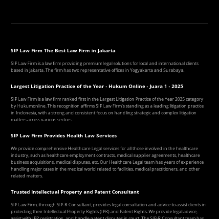
SIP Law Firm The Best Law Firm in Jakarta
SIP Law Firm is a law firm providing premium legal solutions for local and international clients
based in Jakarta. The firm has two representative offices in Yogyakarta and Surabaya.
Largest Litigation Practice of the Year - Hukum Online - Juara 1 - 2025
SIP Law Firm is a law firm ranked first in the Largest Litigation Practice of the Year 2025 category
by Hukumonline. This recognition affirms SIP Law Firm's standing as a leading litigation practice
in Indonesia, with a strong and consistent focus on handling strategic and complex litigation
matters across various sectors.
SIP Law Firm Provides Health Law Services
We provide comprehensive Healthcare Legal services for all those involved in the healthcare
industry, such as healthcare employment contracts, medical supplier agreements, healthcare
business acquisitions, medical disputes, etc. Our Healthcare Legal team has years of experience
handling major cases in the medical world related to facilities, medical practitioners, and other
related matters.
Trusted Intellectual Property and Patent Consultant
SIP Law Firm, through SIP-R Consultant, provides legal consultation and advice to assist clients in
protecting their Intellectual Property Rights (IPR) and Patent Rights. We provide legal advice,
assist with IPR registration, and handle patent disputes in court. The SIP-R Consultant team has